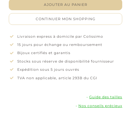
Boucles
AJOUTER AU PANIER
d'oreilles
"Ovalis"-
CONTINUER MON SHOPPING
Oxydes
de
zirconium
Livraison express à domicile par Colissimo
-
15 jours pour échange ou remboursement
Plaqué
or
Bijoux certifiés et garantis
Stocks sous réserve de disponibilité fournisseur
Expédition sous 5 jours ouvrés
TVA non applicable, article 293B du CGI
•
Guide des tailles
•
Nos conseils précieux