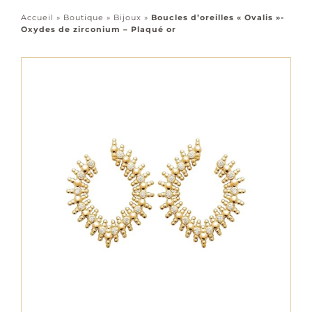
Accessoires
Accueil
»
Boutique
»
Bijoux
»
Boucles d’oreilles « Ovalis »-
Oxydes de zirconium – Plaqué or
Tous les bijoux