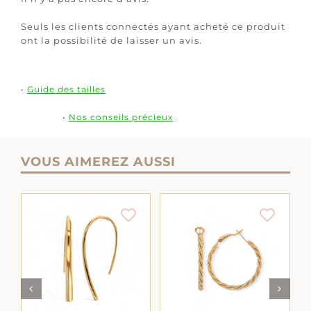
Seuls les clients connectés ayant acheté ce produit
ont la possibilité de laisser un avis.
•
Guide des tailles
•
Nos conseils précieux
VOUS AIMEREZ AUSSI
AJOUTER AU
AJOUTER AU
PANIER
/
DÉTAILS
LS
PANIER
/
DÉTAILS