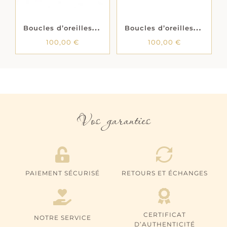
B
oucles d’oreilles pendantes « Gloire » – Plaqué or
B
oucles d’oreilles créoles « Strialis » – Plaqué or
100,00
€
100,00
€
Vos garanties
PAIEMENT SÉCURISÉ
RETOURS ET ÉCHANGES
CERTIFICAT
NOTRE SERVICE
D’AUTHENTICITÉ