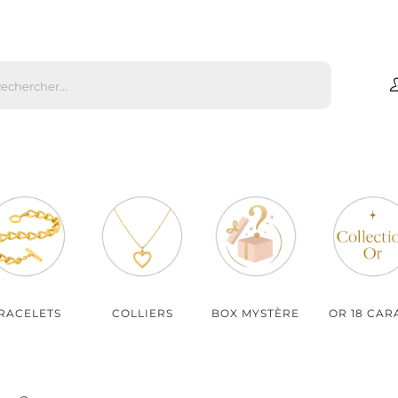
che
s
Par matière
Par genre
Bijoux Or
Bijoux Femme
Bijoux Argent
Bijoux Homme
Bijoux Plaqué Or
Bijoux Enfant
Bijoux Plaqué Or Rosé
RACELETS
COLLIERS
BOX MYSTÈRE
OR 18 CAR
Bijoux Acier