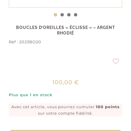
BOUCLES D’OREILLES « ÉCLISSE » – ARGENT
RHODIÉ
Réf :
2023BO20
100,00
€
Plus que 1 en stock
Avec cet article, vous pourrez cumuler
100 points
sur votre compte fidélité.
quantité
de