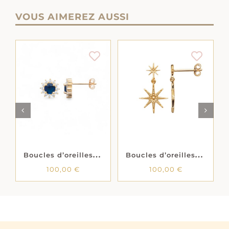
VOUS AIMEREZ AUSSI
AJOUTER AU
AJOUTER AU
PANIER
/
DÉTAILS
LS
PANIER
/
DÉTAILS
B
oucles d’oreilles « Prodigieux » – Oxydes de zirconium – Plaqué or
B
oucles d’oreilles « Étora » – Plaqué or
100,00
€
100,00
€