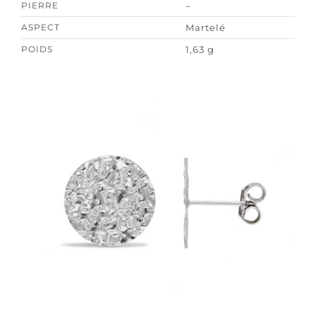
PIERRE
–
ASPECT
Martelé
POIDS
1,63 g