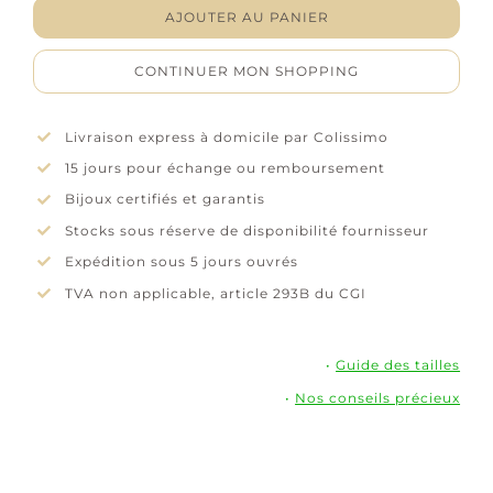
Boucles
AJOUTER AU PANIER
d'oreilles
"Éclisse"
CONTINUER MON SHOPPING
-
Argent
rhodié
Livraison express à domicile par Colissimo
15 jours pour échange ou remboursement
Bijoux certifiés et garantis
Stocks sous réserve de disponibilité fournisseur
Expédition sous 5 jours ouvrés
TVA non applicable, article 293B du CGI
•
Guide des tailles
•
Nos conseils précieux