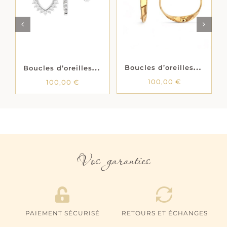
PANIER
/
DÉTAILS
LS
PANIER
/
DÉTAILS
B
oucles d’oreilles créoles « Elys » – Plaqué or
B
oucles d’oreilles « Coeur radieux »- Oxydes de zirconium – Argent rhodié
100,00
€
100,00
€
Vos garanties
PAIEMENT SÉCURISÉ
RETOURS ET ÉCHANGES