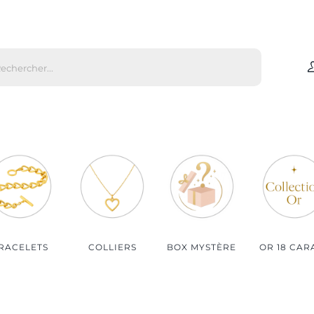
che
s
Par matière
Par genre
Bijoux Or
Bijoux Femme
Bijoux Argent
Bijoux Homme
Bijoux Plaqué Or
Bijoux Enfant
Bijoux Plaqué Or Rosé
RACELETS
COLLIERS
BOX MYSTÈRE
OR 18 CAR
Bijoux Acier