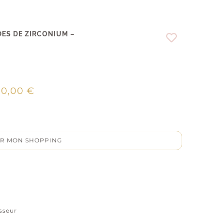
DES DE ZIRCONIUM –
00,00
€
R MON SHOPPING
isseur