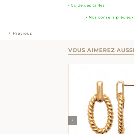
•
Guide des tailles
•
Nos conseils précieux
Previous
VOUS AIMEREZ AUSS
AJOUTER AU PANIER
/
AJOUTER AU PANIER
DÉTAILS
DÉTAILS