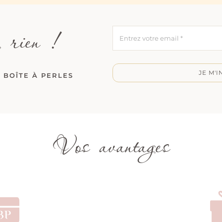
 rien !
JE M'I
 BOÎTE À PERLES
Vos avantages