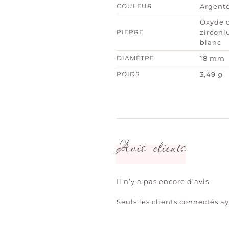
COULEUR
Argent
Oxyde 
PIERRE
zircon
blanc
DIAMÈTRE
18 mm
POIDS
3,49 g
Avis clients
Il n’y a pas encore d’avis.
Seuls les clients connectés ay