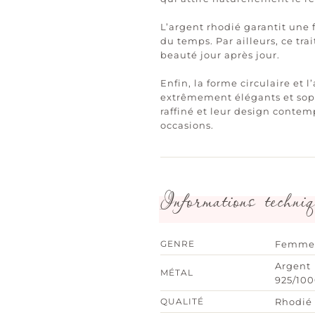
L’argent rhodié garantit une f
du temps. Par ailleurs, ce tr
beauté jour après jour.
Enfin, la forme circulaire e
extrêmement élégants et sophis
raffiné et leur design contemp
occasions.
Informations techniq
GENRE
Femme
Argent
MÉTAL
925/10
QUALITÉ
Rhodié