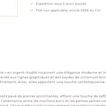
Expédition sous 5 jours ouvrés
TVA non applicable, article 293B du CGI
lline » en argent rhodié incarnent une élégance moderne et i
carrés aux lignes graphiques et des oxydes de zirconium brill
 raffinement. Ainsi, elles apportent une touche contemporaine
nt pavé de pierres scintillantes, offrant une touche de raff
alternance entre les maillons polis et les parties serties 
egard. Chaque détail est soigneusement travaillé pour révéler