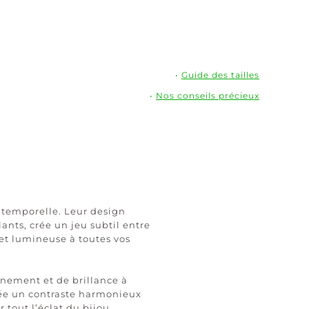
•
Guide des tailles
•
Nos conseils précieux
ntemporelle. Leur design
ants, crée un jeu subtil entre
 et lumineuse à toutes vos
inement et de brillance à
crée un contraste harmonieux
 tout l’éclat du bijou.