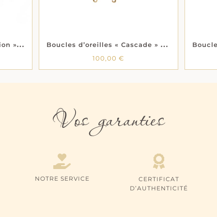
B
oucles d’oreilles « Sélection » – Plaqué or
B
oucles d’oreilles « Cascade » – Plaqué or
100,00
€
Vos garanties
NOTRE SERVICE
CERTIFICAT
D’AUTHENTICITÉ