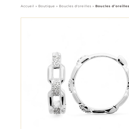
Accueil
»
Boutique
»
Boucles d'oreilles
»
Boucles d’oreille
Pendentifs
Chaînes
Tous les bijoux