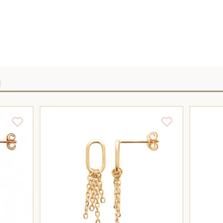
I
/
AJOUTER AU PANIER
/
DÉTAILS