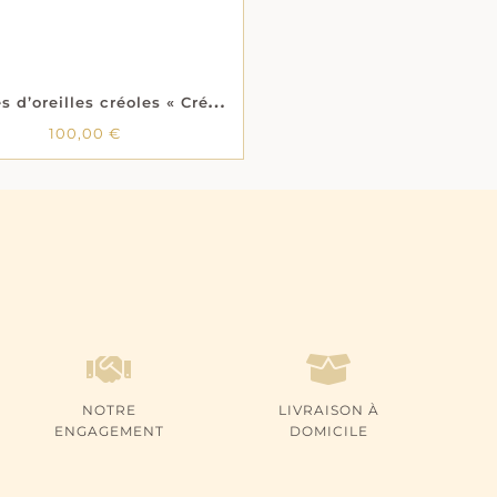
B
oucles d’oreilles créoles « Crésilée » – Diamètre 55 mm – Plaqué or
100,00
€
100,00
€
NOTRE
LIVRAISON À
ENGAGEMENT
DOMICILE