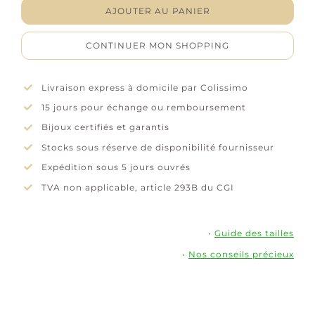
Boucles
AJOUTER AU PANIER
d'oreilles
"Excellence"
CONTINUER MON SHOPPING
-
Oxydes
de
Livraison express à domicile par Colissimo
zirconium
15 jours pour échange ou remboursement
-
Argent
Bijoux certifiés et garantis
rhodié
Stocks sous réserve de disponibilité fournisseur
Expédition sous 5 jours ouvrés
TVA non applicable, article 293B du CGI
•
Guide des tailles
•
Nos conseils précieux