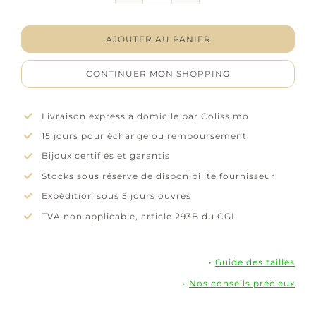
Boucles
d'oreilles
créoles
AJOUTER AU PANIER
"Ovalia"
-
CONTINUER MON SHOPPING
Oxydes
de
zirconium
Livraison express à domicile par Colissimo
-
15 jours pour échange ou remboursement
Plaqué
or
Bijoux certifiés et garantis
Stocks sous réserve de disponibilité fournisseur
Expédition sous 5 jours ouvrés
TVA non applicable, article 293B du CGI
•
Guide des tailles
•
Nos conseils précieux