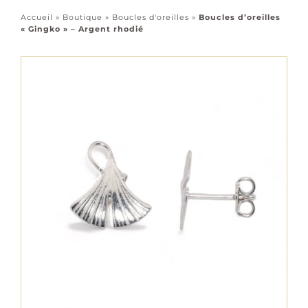
Accessoires
Accueil
»
Boutique
»
Boucles d'oreilles
»
Boucles d’oreilles
« Gingko » – Argent rhodié
Tous les bijoux