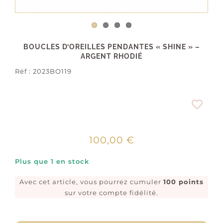
BOUCLES D’OREILLES PENDANTES « SHINE » –
ARGENT RHODIÉ
Réf :
2023BO119
100,00
€
Plus que 1 en stock
Avec cet article, vous pourrez cumuler
100 points
sur votre compte fidélité.
quantité
de