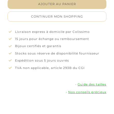
Boucles
AJOUTER AU PANIER
d'oreilles
pendantes
CONTINUER MON SHOPPING
"Shine"
-
Argent
Livraison express à domicile par Colissimo
rhodié
15 jours pour échange ou remboursement
Bijoux certifiés et garantis
Stocks sous réserve de disponibilité fournisseur
Expédition sous 5 jours ouvrés
TVA non applicable, article 293B du CGI
•
Guide des tailles
•
Nos conseils précieux