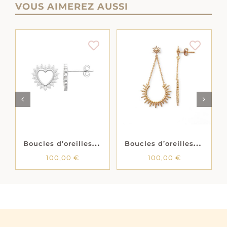
VOUS AIMEREZ AUSSI
AJOUTER AU
AJOUTER AU
LS
PANIER
/
DÉTAILS
PANIER
/
DÉTAILS
B
oucles d’oreilles « Coeur radieux »- Oxydes de zirconium – Argent rhodié
B
oucles d’oreilles pendantes « Shine » – Plaqué or
100,00
€
100,00
€