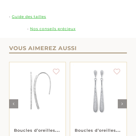
•
Guide des tailles
•
Nos conseils précieux
VOUS AIMEREZ AUSSI
AJOUTER AU
AJOUTER AU
PANIER
/
DÉTAILS
LS
PANIER
/
DÉTAILS
B
oucles d’oreilles « Zyra » – Oxydes de zirconium – Argent rhodié
B
oucles d’oreilles « Excellence » – Oxydes de zirconium – Argent rhodié