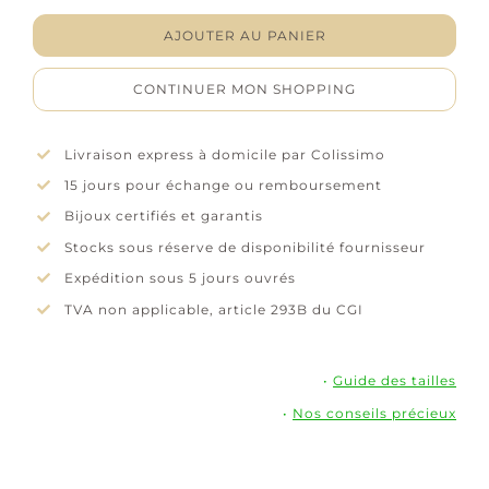
de
Boucles
AJOUTER AU PANIER
d'oreilles
"Coeur
CONTINUER MON SHOPPING
entrelacé"
-
Oxydes
Livraison express à domicile par Colissimo
de
15 jours pour échange ou remboursement
zirconium
-
Bijoux certifiés et garantis
Argent
Stocks sous réserve de disponibilité fournisseur
rhodié
Expédition sous 5 jours ouvrés
TVA non applicable, article 293B du CGI
•
Guide des tailles
•
Nos conseils précieux