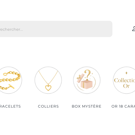
che
s
Par matière
Par genre
Bijoux Or
Bijoux Femme
Bijoux Argent
Bijoux Homme
Bijoux Plaqué Or
Bijoux Enfant
Bijoux Plaqué Or Rosé
RACELETS
COLLIERS
BOX MYSTÈRE
OR 18 CAR
Bijoux Acier