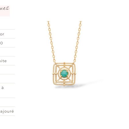
ues
or
00
ite
 à
 ajouré