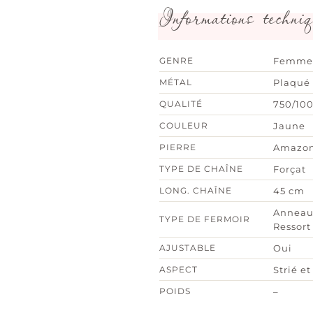
Informations techniq
GENRE
Femme
MÉTAL
Plaqué 
QUALITÉ
750/10
COULEUR
Jaune
PIERRE
Amazon
TYPE DE CHAÎNE
Forçat
LONG. CHAÎNE
45 cm
Anneau
TYPE DE FERMOIR
Ressort
AJUSTABLE
Oui
ASPECT
Strié et
POIDS
–