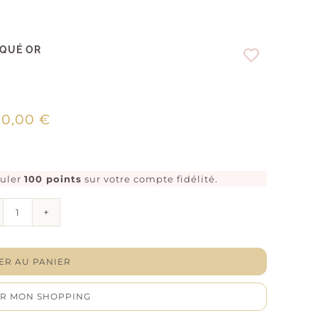
AQUÉ OR
00,00
€
muler
100 points
sur votre compte fidélité.
quantité
de
Collier
"Gemlure"
-
ER AU PANIER
Amazonite
-
R MON SHOPPING
Plaqué
or