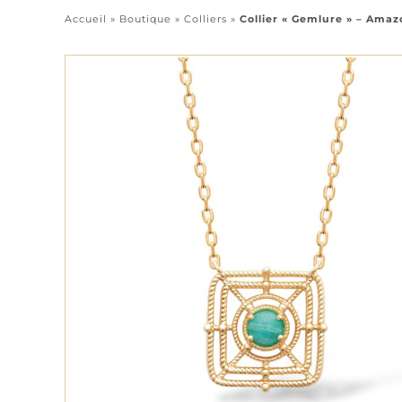
Accueil
»
Boutique
»
Colliers
»
Collier « Gemlure » – Amaz
Pendentifs
Chaînes
Tous les bijoux