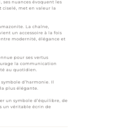
i, ses nuances évoquent les
 ciselé, met en valeur la
l’amazonite. La chaîne,
ient un accessoire à la fois
 entre modernité, élégance et
onnue pour ses vertus
ncourage la communication
ité au quotidien.
t symbole d’harmonie. Il
la plus élégante.
pter un symbole d’équilibre, de
s un véritable écrin de