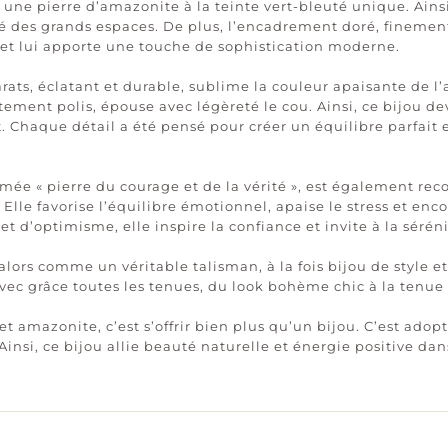
une pierre d’amazonite à la teinte vert-bleuté unique. Ains
té des grands espaces. De plus, l’encadrement doré, finement
 et lui apporte une touche de sophistication moderne.
carats, éclatant et durable, sublime la couleur apaisante de 
ment polis, épouse avec légèreté le cou. Ainsi, ce bijou dev
t. Chaque détail a été pensé pour créer un équilibre parfait
ée « pierre du courage et de la vérité », est également rec
Elle favorise l’équilibre émotionnel, apaise le stress et e
t d’optimisme, elle inspire la confiance et invite à la sérén
 alors comme un véritable talisman, à la fois bijou de style e
avec grâce toutes les tenues, du look bohème chic à la tenue 
et amazonite, c’est s’offrir bien plus qu’un bijou. C’est ado
Ainsi, ce bijou allie beauté naturelle et énergie positive dan