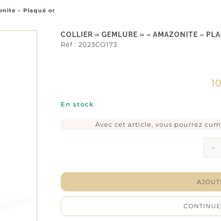
onite – Plaqué or
COLLIER « GEMLURE » – AMAZONITE – PL
Réf :
2023CO173
1
En stock
Avec cet article, vous pourrez cu
AJOUT
CONTINUE