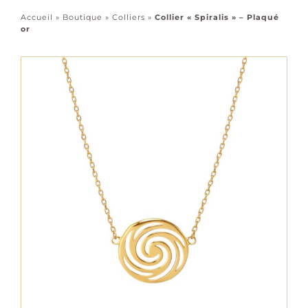
Accessoires
Accueil
»
Boutique
»
Colliers
»
Collier « Spiralis » – Plaqué
or
Tous les bijoux