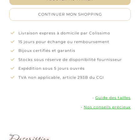
"Spiralis"
-
CONTINUER MON SHOPPING
Plaqué
or
Livraison express à domicile par Colissimo
15 jours pour échange ou remboursement
Bijoux certifiés et garantis
Stocks sous réserve de disponibilité fournisseur
Expédition sous 5 jours ouvrés
TVA non applicable, article 293B du CGI
•
Guide des tailles
•
Nos conseils précieux
Description