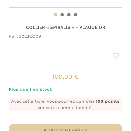
COLLIER « SPIRALIS » – PLAQUÉ OR
Réf :
2023CO09
100,00
€
Plus que 1 en stock
Avec cet article, vous pourrez cumuler
100 points
sur votre compte fidélité.
quantité
de
Collier
AJOUTER AU PANIER