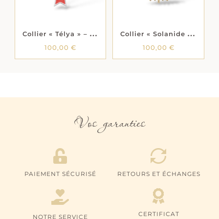
C
ollier « Télya » – Laque rose – Argent rhodié
C
ollier « Solanide » – Oxydes de zirconium – Plaqué or
100,00
€
100,00
€
Vos garanties
PAIEMENT SÉCURISÉ
RETOURS ET ÉCHANGES
CERTIFICAT
NOTRE SERVICE