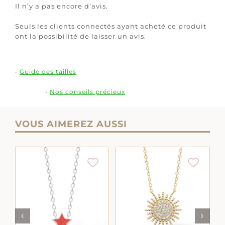
Il n’y a pas encore d’avis.
Seuls les clients connectés ayant acheté ce produit
ont la possibilité de laisser un avis.
•
Guide des tailles
•
Nos conseils précieux
VOUS AIMEREZ AUSSI
AJOUTER AU
AJOUTER AU
PANIER
/
DÉTAILS
LS
PANIER
/
DÉTAILS