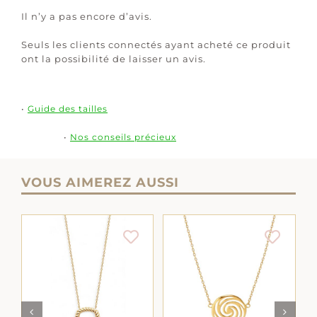
Il n’y a pas encore d’avis.
Seuls les clients connectés ayant acheté ce produit
ont la possibilité de laisser un avis.
•
Guide des tailles
•
Nos conseils précieux
VOUS AIMEREZ AUSSI
AJOUTER AU
AJOUTER AU
LS
PANIER
/
DÉTAILS
PANIER
/
DÉTAILS