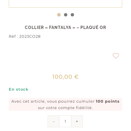
COLLIER « FANTALYA » – PLAQUÉ OR
Réf :
2023CO28
100,00
€
En stock
Avec cet article, vous pourrez cumuler
100 points
sur votre compte fidélité.
quantité
de
Collier