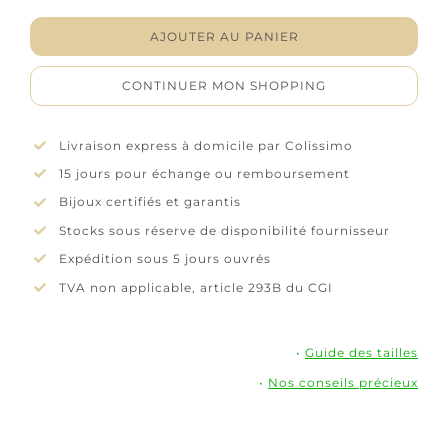
"Fantalya"
-
AJOUTER AU PANIER
Plaqué
or
CONTINUER MON SHOPPING
Livraison express à domicile par Colissimo
15 jours pour échange ou remboursement
Bijoux certifiés et garantis
Stocks sous réserve de disponibilité fournisseur
Expédition sous 5 jours ouvrés
TVA non applicable, article 293B du CGI
•
Guide des tailles
•
Nos conseils précieux