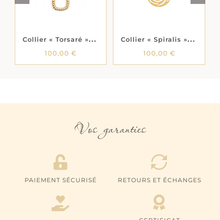
C
ollier « Torsaré » – Plaqué or
C
ollier « Spiralis » – Plaqué or
100,00
€
100,00
€
Vos garanties
PAIEMENT SÉCURISÉ
RETOURS ET ÉCHANGES