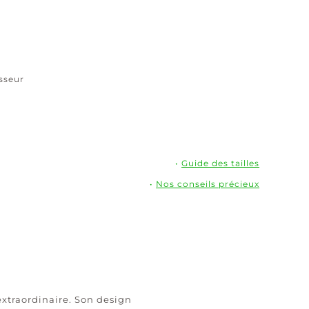
Plaqué
or
isseur
•
Guide des tailles
•
Nos conseils précieux
xtraordinaire. Son design