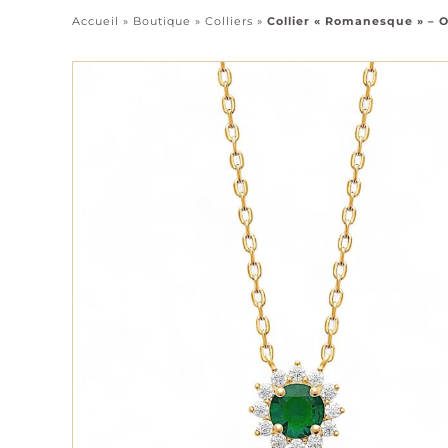
Accueil
»
Boutique
»
Colliers
»
Collier « Romanesque » – 
Pendentifs
Chaînes
Tous les bijoux