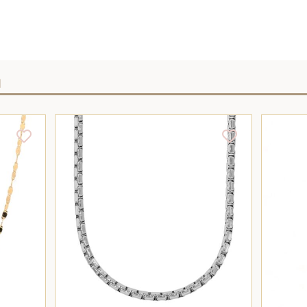
I
/
AJOUTER AU PANIER
/
DÉTAILS