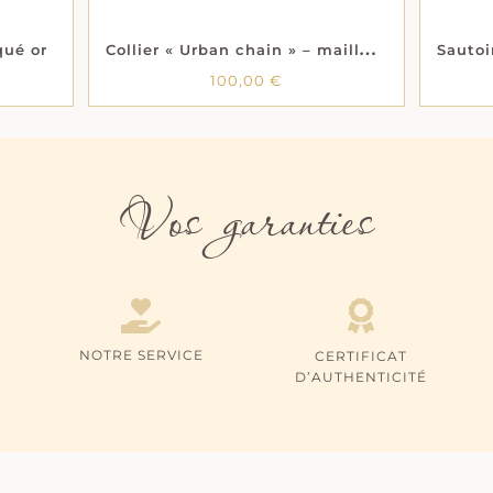
C
ollier « Urban chain » – maille forçat large – Acier
qué or
100,00
€
Vos garanties
NOTRE SERVICE
CERTIFICAT
D’AUTHENTICITÉ