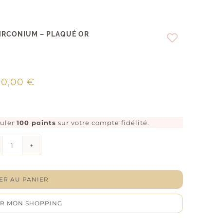
ZIRCONIUM – PLAQUÉ OR
00,00
€
muler
100 points
sur votre compte fidélité.
quantité
de
Collier
"Romanesque"
-
ER AU PANIER
Oxydes
de
R MON SHOPPING
zirconium
-