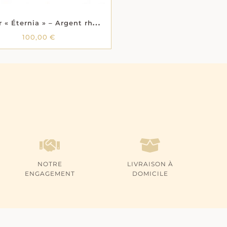
S
autoir « Éternia » – Argent rhodié
100,00
€
100,00
€
NOTRE
LIVRAISON À
ENGAGEMENT
DOMICILE