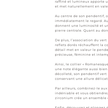
raffiné et lumineux apporte u
et met naturellement en vale
Au centre de son pendentif, o
immédiatement le regard. Auto
donnent une luminosité et un
pierre centrale. Quant au dor
De plus, l’association du ver
reflets dorés réchauffent la 
détail met en valeur le pende
précieuse, féminine et intem
Ainsi, le collier « Romanesqu
une note élégante aussi bien
décolleté, son pendentif vert 
conservant une allure délicate
Par ailleurs, combinez-le aux
indéniable et vous obtiendre
zirconium crée un ensemble é
Enfin, découvrez et plongez 