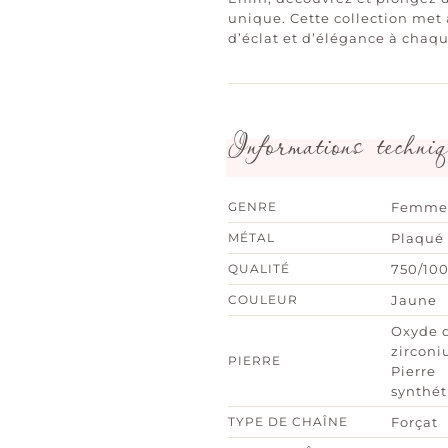
unique. Cette collection met 
d’éclat et d’élégance à chaq
Informations techniq
GENRE
Femme
MÉTAL
Plaqué 
QUALITÉ
750/10
COULEUR
Jaune
Oxyde 
zirconi
PIERRE
Pierre
synthé
TYPE DE CHAÎNE
Forçat