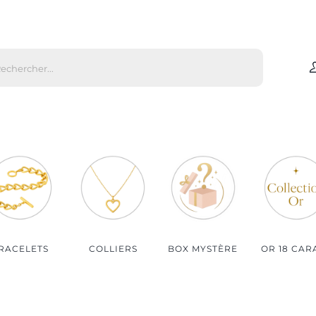
che
s
Par matière
Par genre
Bijoux Or
Bijoux Femme
Bijoux Argent
Bijoux Homme
Bijoux Plaqué Or
Bijoux Enfant
Bijoux Plaqué Or Rosé
RACELETS
COLLIERS
BOX MYSTÈRE
OR 18 CAR
Bijoux Acier