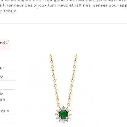
à l’honneur des bijoux lumineux et raffinés, pensés pour ap
ue tenue.
ues
or
00
de
um,
tique