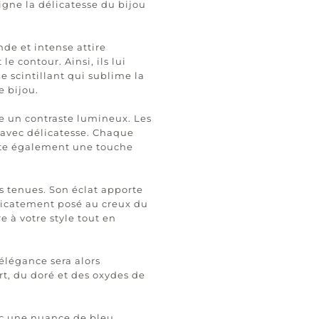
igne la délicatesse du bijou
de et intense attire
 contour. Ainsi, ils lui
 scintillant qui sublime la
e bijou.
ée un contraste lumineux. Les
e avec délicatesse. Chaque
orte également une touche
s tenues. Son éclat apporte
licatement posé au creux du
e à votre style tout en
élégance sera alors
t, du doré et des oxydes de
ec une nuance de bleu