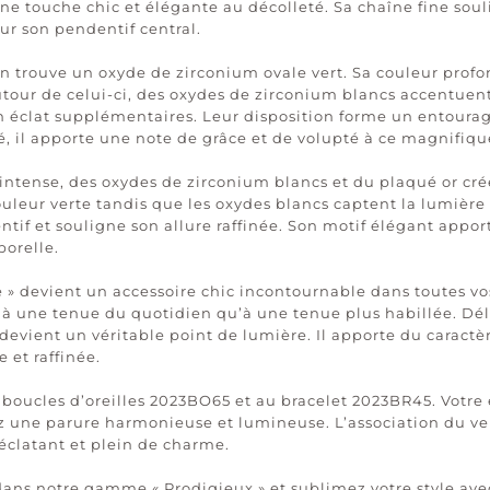
ne touche chic et élégante au décolleté. Sa chaîne fine soul
ur son pendentif central.
n trouve un oxyde de zirconium ovale vert. Sa couleur profon
ur de celui-ci, des oxydes de zirconium blancs accentuent le
 éclat supplémentaires. Leur disposition forme un entourage
é, il apporte une note de grâce et de volupté à ce magnifiqu
t intense, des oxydes de zirconium blancs et du plaqué or cr
couleur verte tandis que les oxydes blancs captent la lumièr
ntif et souligne son allure raffinée. Son motif élégant app
porelle.
e » devient un accessoire chic incontournable dans toutes vo
 à une tenue du quotidien qu’à une tenue plus habillée. Dé
devient un véritable point de lumière. Il apporte du caractèr
 et raffinée.
 boucles d’oreilles 2023BO65 et au bracelet 2023BR45. Votre 
z une parure harmonieuse et lumineuse. L’association du ver
clatant et plein de charme.
dans notre gamme « Prodigieux » et sublimez votre style av