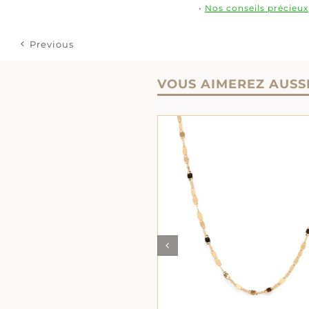
•
Nos conseils précieux
Previous
VOUS AIMEREZ AUSS
AJOUTER AU PANIER
/
AJOUTER AU PANIER
DÉTAILS
DÉTAILS