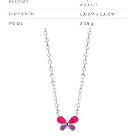
FINITION
violette
DIMENSION
0,8 cm x 0,6 cm
POIDS
2,06 g