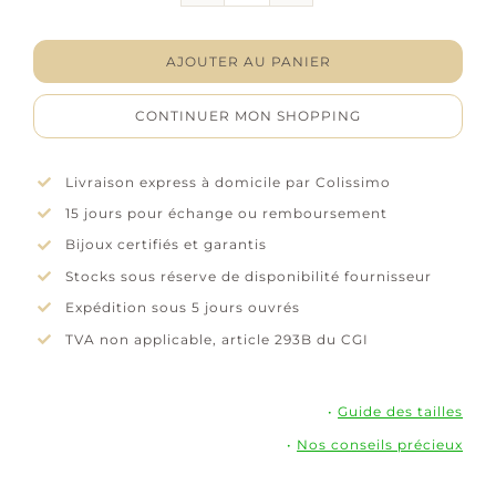
Collier
"Chrysolia"
-
AJOUTER AU PANIER
Laque
violette
CONTINUER MON SHOPPING
et
rose
-
Livraison express à domicile par Colissimo
Argent
15 jours pour échange ou remboursement
rhodié
Bijoux certifiés et garantis
Stocks sous réserve de disponibilité fournisseur
Expédition sous 5 jours ouvrés
TVA non applicable, article 293B du CGI
•
Guide des tailles
•
Nos conseils précieux