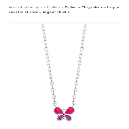
Accessoires
Accueil
»
Boutique
»
Colliers
»
Collier « Chrysolia » – Laque
violette et rose – Argent rhodié
Tous les bijoux