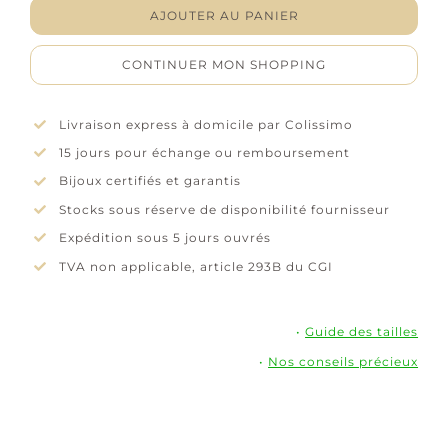
Collier
AJOUTER AU PANIER
"Liaison"
-
CONTINUER MON SHOPPING
Oxydes
de
zirconium
Livraison express à domicile par Colissimo
-
15 jours pour échange ou remboursement
Argent
rhodié
Bijoux certifiés et garantis
Stocks sous réserve de disponibilité fournisseur
Expédition sous 5 jours ouvrés
TVA non applicable, article 293B du CGI
•
Guide des tailles
•
Nos conseils précieux