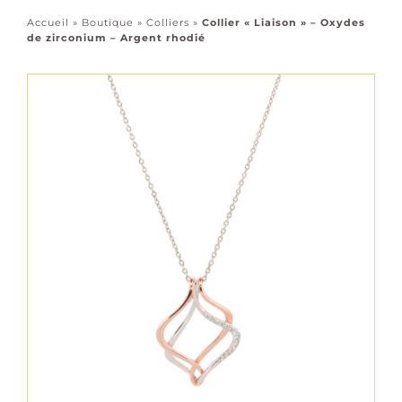
Accessoires
Accueil
»
Boutique
»
Colliers
»
Collier « Liaison » – Oxydes
de zirconium – Argent rhodié
Tous les bijoux