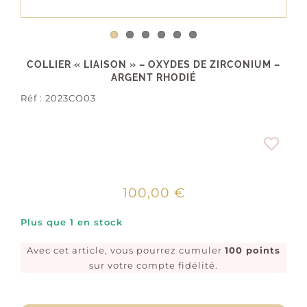
COLLIER « LIAISON » – OXYDES DE ZIRCONIUM –
ARGENT RHODIÉ
Réf :
2023CO03
100,00
€
Plus que 1 en stock
Avec cet article, vous pourrez cumuler
100 points
sur votre compte fidélité.
quantité
de