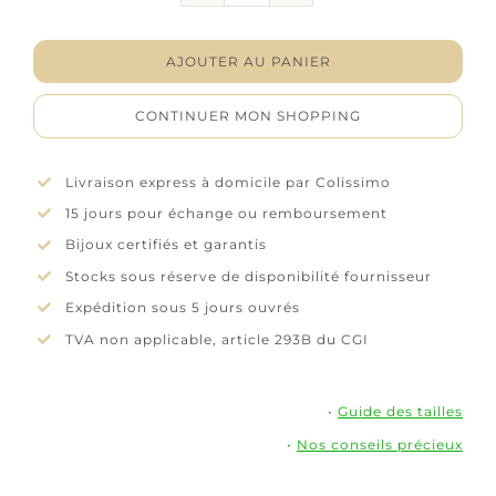
Boucles
d'oreilles
"Nuage"-
AJOUTER AU PANIER
Laque
bleue
CONTINUER MON SHOPPING
-
Plaqué
or
Livraison express à domicile par Colissimo
15 jours pour échange ou remboursement
Bijoux certifiés et garantis
Stocks sous réserve de disponibilité fournisseur
Expédition sous 5 jours ouvrés
TVA non applicable, article 293B du CGI
•
Guide des tailles
•
Nos conseils précieux