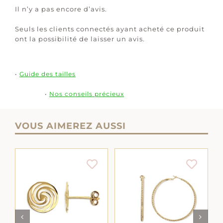
Il n’y a pas encore d’avis.
Seuls les clients connectés ayant acheté ce produit
ont la possibilité de laisser un avis.
•
Guide des tailles
•
Nos conseils précieux
VOUS AIMEREZ AUSSI
AJOUTER AU
AJOUTER AU
LS
PANIER
/
DÉTAILS
PANIER
/
DÉTAILS