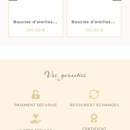
B
oucles d’oreilles « Spiralis » – Plaqué or
B
oucles d’oreilles créoles « Crésilée » – Diamètre 55 mm – Plaqué or
100,00
€
100,00
€
Vos garanties
PAIEMENT SÉCURISÉ
RETOURS ET ÉCHANGES
CERTIFICAT