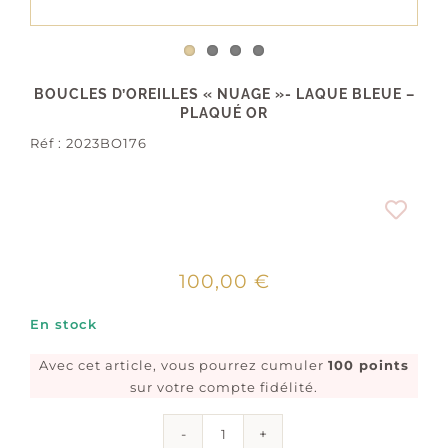
BOUCLES D’OREILLES « NUAGE »- LAQUE BLEUE –
PLAQUÉ OR
Réf :
2023BO176
100,00
€
En stock
Avec cet article, vous pourrez cumuler
100 points
sur votre compte fidélité.
quantité
de