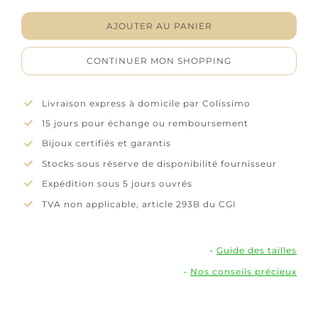
"Nuage"
–
AJOUTER AU PANIER
Laque
bleue
CONTINUER MON SHOPPING
–
Plaqué
or
Livraison express à domicile par Colissimo
15 jours pour échange ou remboursement
Bijoux certifiés et garantis
Stocks sous réserve de disponibilité fournisseur
Expédition sous 5 jours ouvrés
TVA non applicable, article 293B du CGI
•
Guide des tailles
•
Nos conseils précieux