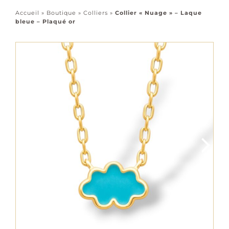
Accessoires
Accueil
»
Boutique
»
Colliers
»
Collier « Nuage » – Laque
bleue – Plaqué or
Tous les bijoux