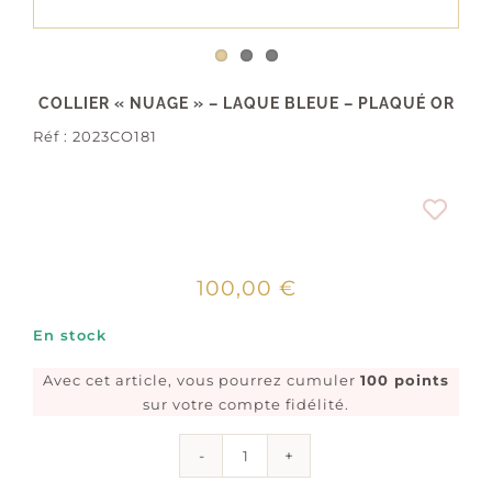
COLLIER « NUAGE » – LAQUE BLEUE – PLAQUÉ OR
Réf :
2023CO181
100,00
€
En stock
Avec cet article, vous pourrez cumuler
100 points
sur votre compte fidélité.
quantité
de
Collier