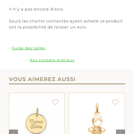
Il n’y a pas encore d’avis.
Seuls les clients connectés ayant acheté ce produit
ont la possibilité de laisser un avis.
•
Guide des tailles
•
Nos conseils précieux
VOUS AIMEREZ AUSSI
AJOUTER AU
AJOUTER AU
LS
PANIER
/
DÉTAILS
PANIER
/
DÉTAILS