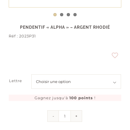
PENDENTIF « ALPHA » – ARGENT RHODIÉ
Réf :
2023P31
Lettre

Gagnez jusqu'à
100 points
!
quantité
de
Pendentif