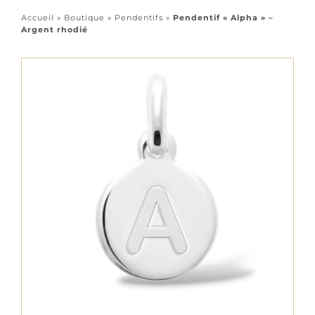
Accessoires
Accueil
»
Boutique
»
Pendentifs
»
Pendentif « Alpha » –
Argent rhodié
Tous les bijoux