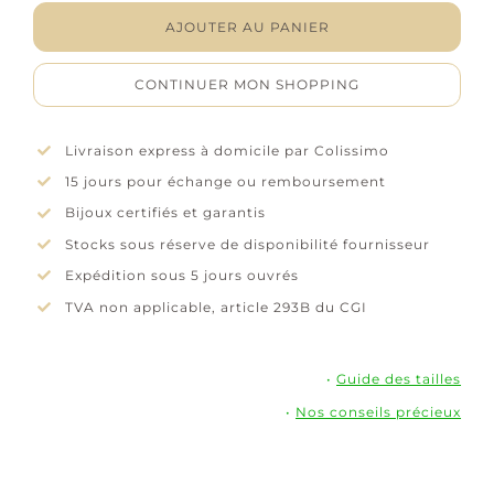
"Alpha"
-
AJOUTER AU PANIER
Argent
rhodié
CONTINUER MON SHOPPING
Livraison express à domicile par Colissimo
15 jours pour échange ou remboursement
Bijoux certifiés et garantis
Stocks sous réserve de disponibilité fournisseur
Expédition sous 5 jours ouvrés
TVA non applicable, article 293B du CGI
•
Guide des tailles
•
Nos conseils précieux