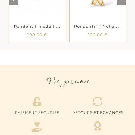
P
endentif médaillon « Mam » – « Maman chérie » – Plaqué or
P
endentif « Nohan » – Oxydes de zirconium – Plaqué or
100,00
€
100,00
€
Vos garanties
PAIEMENT SÉCURISÉ
RETOURS ET ÉCHANGES