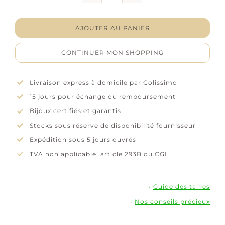
Pendentif
"Coccinella"
-
AJOUTER AU PANIER
Laque
rouge
CONTINUER MON SHOPPING
et
noire
-
Livraison express à domicile par Colissimo
Argent
15 jours pour échange ou remboursement
rhodié
Bijoux certifiés et garantis
Stocks sous réserve de disponibilité fournisseur
Expédition sous 5 jours ouvrés
TVA non applicable, article 293B du CGI
•
Guide des tailles
•
Nos conseils précieux