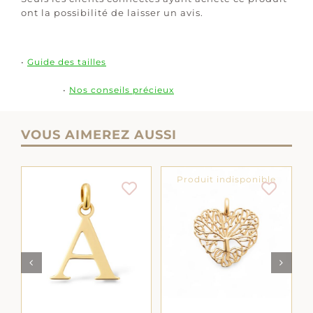
ont la possibilité de laisser un avis.
•
Guide des tailles
•
Nos conseils précieux
VOUS AIMEREZ AUSSI
Produit indisponible
NS
AJOUTER AU
DÉTAILS
PANIER
/
DÉTAILS