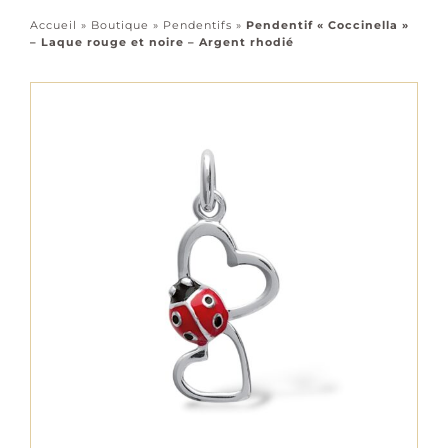
Accessoires
Accueil
»
Boutique
»
Pendentifs
»
Pendentif « Coccinella »
– Laque rouge et noire – Argent rhodié
Tous les bijoux