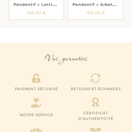
P
endentif « Lettre » – Plaqué or
P
endentif « Arbelya » – Plaqué or
100,00
€
100,00
€
Vos garanties
PAIEMENT SÉCURISÉ
RETOURS ET ÉCHANGES
CERTIFICAT
NOTRE SERVICE
D’AUTHENTICITÉ