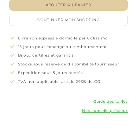
Pendentif
AJOUTER AU PANIER
"Orlysse"
-
CONTINUER MON SHOPPING
Oxydes
de
zirconium
Livraison express à domicile par Colissimo
-
15 jours pour échange ou remboursement
Or
blanc
Bijoux certifiés et garantis
18
Stocks sous réserve de disponibilité fournisseur
carats
Expédition sous 5 jours ouvrés
TVA non applicable, article 293B du CGI
•
Guide des tailles
•
Nos conseils précieux