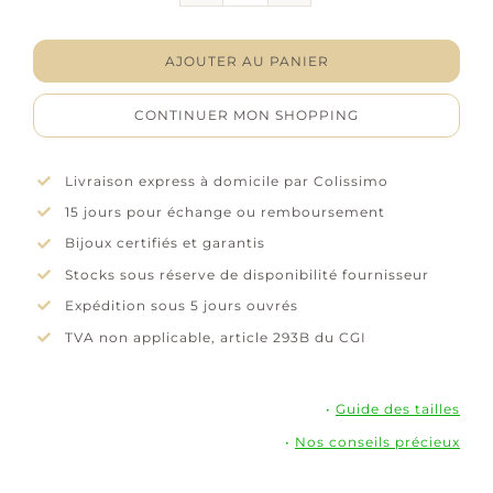
Collier
"Éterna"
-
AJOUTER AU PANIER
Oxydes
de
CONTINUER MON SHOPPING
zirconium
-
Plaqué
Livraison express à domicile par Colissimo
or
15 jours pour échange ou remboursement
Bijoux certifiés et garantis
Stocks sous réserve de disponibilité fournisseur
Expédition sous 5 jours ouvrés
TVA non applicable, article 293B du CGI
•
Guide des tailles
•
Nos conseils précieux