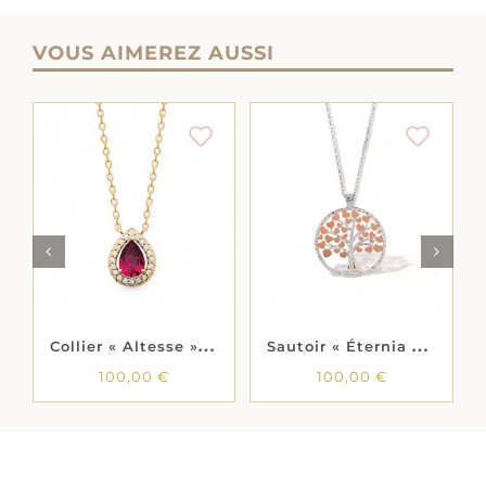
VOUS AIMEREZ AUSSI
AJOUTER AU
AJOUTER AU
LS
PANIER
/
DÉTAILS
PANIER
/
DÉTAILS
C
ollier « Altesse » – Oxydes de zirconium – Plaqué or
S
autoir « Éternia » – Argent rhodié
100,00
€
100,00
€