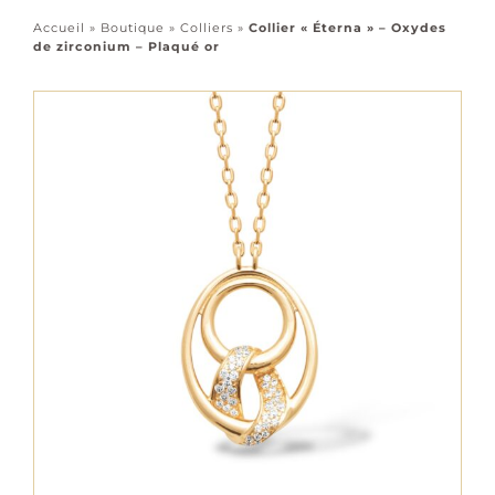
Accessoires
Accueil
»
Boutique
»
Colliers
»
Collier « Éterna » – Oxydes
de zirconium – Plaqué or
Tous les bijoux