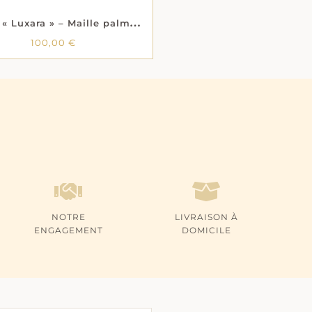
C
ollier « Luxara » – Maille palmier – Plaqué or
100,00
€
100,00
€
NOTRE
LIVRAISON À
ENGAGEMENT
DOMICILE