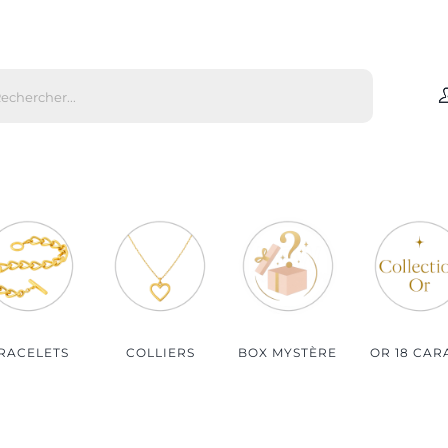
che
s
Par matière
Par genre
Bijoux Or
Bijoux Femme
Bijoux Argent
Bijoux Homme
Bijoux Plaqué Or
Bijoux Enfant
Bijoux Plaqué Or Rosé
RACELETS
COLLIERS
BOX MYSTÈRE
OR 18 CAR
Bijoux Acier