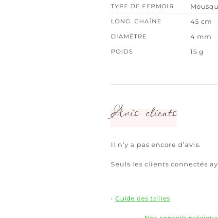
TYPE DE FERMOIR
Mousqu
LONG. CHAÎNE
45 cm
DIAMÈTRE
4 mm
POIDS
15 g
Avis clients
Il n’y a pas encore d’avis.
Seuls les clients connectés ay
•
Guide des tailles
•
Nos conseils précieux