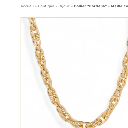
Accueil
»
Boutique
»
Bijoux
»
Collier “Cordélia” – Maille c
Pendentifs
Chaînes
Tous les bijoux