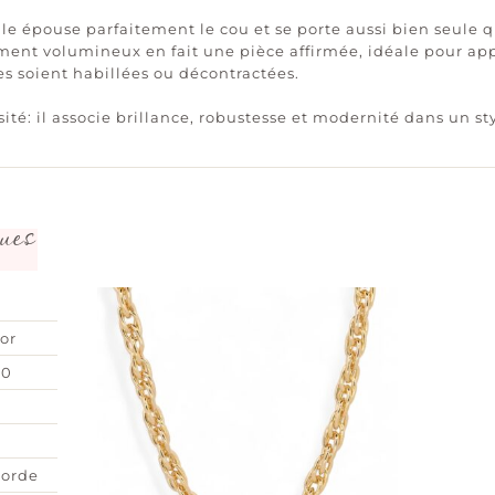
lle épouse parfaitement le cou et se porte aussi bien seul
ment volumineux en fait une pièce affirmée, idéale pour ap
es soient habillées ou décontractées.
sité: il associe brillance, robustesse et modernité dans un s
ues
or
00
corde