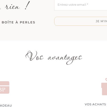
 rien !
JE M'I
 BOÎTE À PERLES
Vos avantages
VOS ACHATS
CADEAU