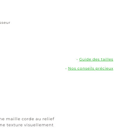
isseur
•
Guide des tailles
•
Nos conseils précieux
e maille corde au relief
 une texture visuellement