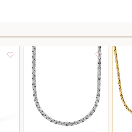
I
/
AJOUTER AU PANIER
/
DÉTAILS