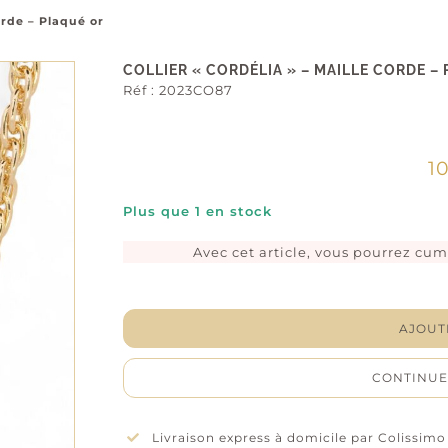
orde – Plaqué or
COLLIER « CORDÉLIA » – MAILLE CORDE –
Réf :
2023CO87
1
Plus que 1 en stock
Avec cet article, vous pourrez cu
quan
de
Colli
AJOUT
"Cor
-
CONTINUE
Mail
cord
-
Livraison express à domicile par Colissimo
Plaq