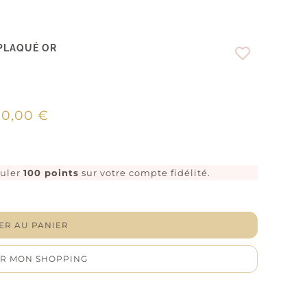
 PLAQUÉ OR
00,00
€
muler
100 points
sur votre compte fidélité.
tité
er
ER AU PANIER
délia"
R MON SHOPPING
le
e
ué