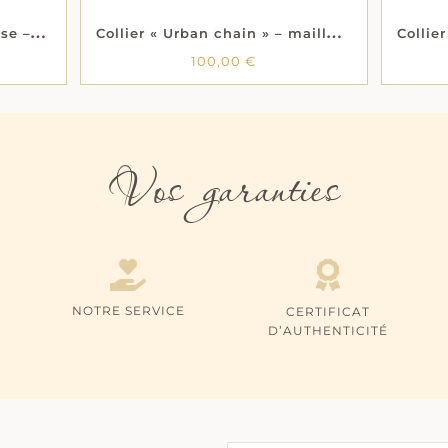
C
ollier « Télya » – Laque rose – Argent rhodié
C
ollier « Urban chain » – maille forçat large – Acier
100,00
€
Vos garanties
NOTRE SERVICE
CERTIFICAT
D’AUTHENTICITÉ