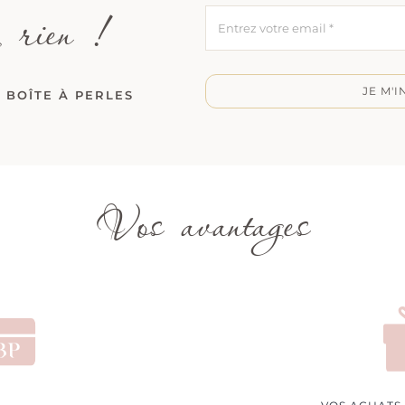
 rien !
JE M'I
 BOÎTE À PERLES
Vos avantages