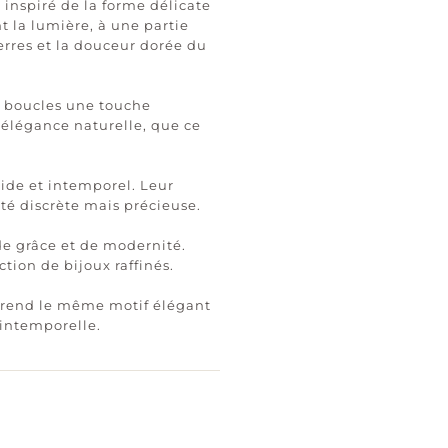
 inspiré de la forme délicate
t la lumière, à une partie
ierres et la douceur dorée du
s boucles une touche
élégance naturelle, que ce
uide et intemporel. Leur
té discrète mais précieuse.
 de grâce et de modernité.
tion de bijoux raffinés.
eprend le même motif élégant
intemporelle.