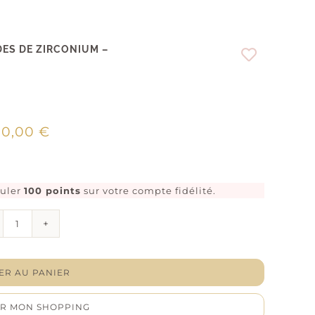
DES DE ZIRCONIUM –
00,00
€
muler
100 points
sur votre compte fidélité.
quantité
de
Boucles
d'oreilles
"Virgulis"
ER AU PANIER
-
Oxydes
R MON SHOPPING
de