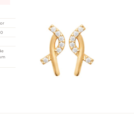
or
00
de
ium