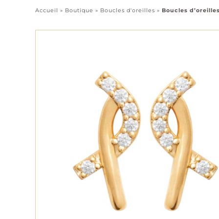
Accueil
»
Boutique
»
Boucles d'oreilles
»
Boucles d’oreille
Pendentifs
Chaînes
Tous les bijoux