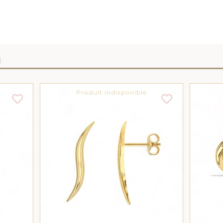
I
Produit indisponible
AJOUTER AU PANIER
/
DÉTAILS