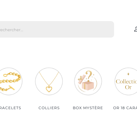
che
s
Par matière
Par genre
Bijoux Or
Bijoux Femme
Bijoux Argent
Bijoux Homme
Bijoux Plaqué Or
Bijoux Enfant
Bijoux Plaqué Or Rosé
RACELETS
COLLIERS
BOX MYSTÈRE
OR 18 CAR
Bijoux Acier