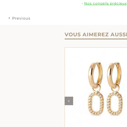
•
Nos conseils précieux
Previous
VOUS AIMEREZ AUSS
AJOUTER AU PANIER
/
DÉTAILS
DÉTAILS