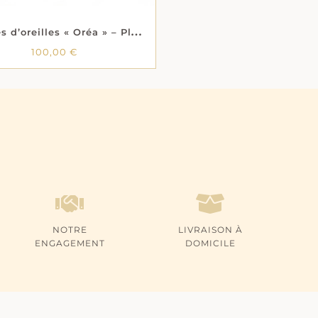
B
oucles d’oreilles « Oréa » – Plaqué or
100,00
€
100,00
€
NOTRE
LIVRAISON À
ENGAGEMENT
DOMICILE