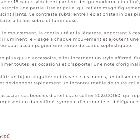
ué or 18 carats séduisent par leur design moderne et raffiné,
associe une partie lisse et polie, qui reflète magnifiquemen
intillants. Ce contraste subtil entre l’éclat cristallin des p
ite, à la fois sobre et lumineuse.
 le mouvement, la continuité et la légèreté, apportant à ce
s illuminent le visage à chaque mouvement et ajoutent une 
 ou pour accompagner une tenue de soirée sophistiquée.
en plus qu’un accessoire, elles incarnent un style affirmé, fl
mer toutes les occasions et d’apporter une note d’originali
offrir un bijou singulier qui traverse les modes, un talisman
 et deviennent rapidement un incontournable de toute collec
associez ces boucles d’oreilles au collier 2023CO160, qui r
omposent un duo raffiné, symbole d’harmonie et d’élégance 
ues