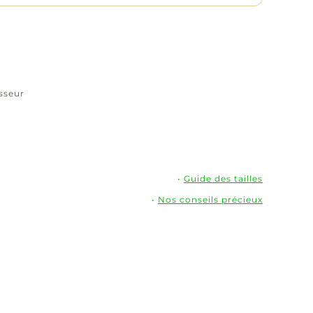
zirconium
-
Plaqué
or
isseur
•
Guide des tailles
•
Nos conseils précieux