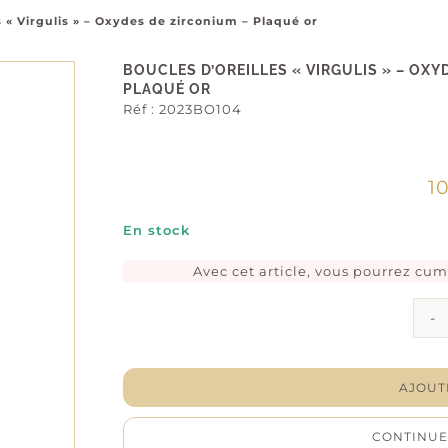
s « Virgulis » – Oxydes de zirconium – Plaqué or
BOUCLES D’OREILLES « VIRGULIS » – OXY
PLAQUÉ OR
Réf :
2023BO104
1
En stock
Avec cet article, vous pourrez cu
AJOUT
CONTINUE