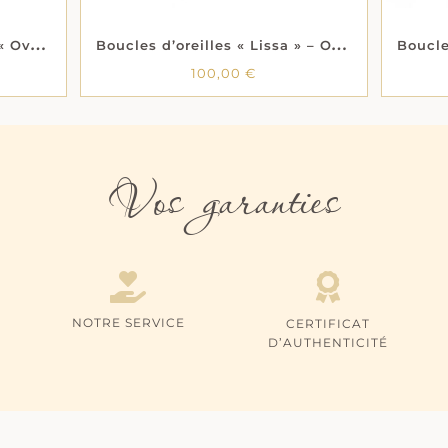
B
oucles d’oreilles créoles « Ovalia »- Oxydes de zirconium – Plaqué or
B
oucles d’oreilles « Lissa » – Or jaune 18 carats
100,00
€
Vos garanties
NOTRE SERVICE
CERTIFICAT
D’AUTHENTICITÉ