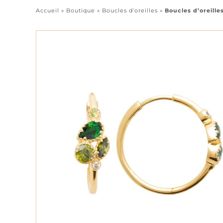
Accueil
»
Boutique
»
Boucles d'oreilles
»
Boucles d’oreille
Pendentifs
Chaînes
Tous les bijoux