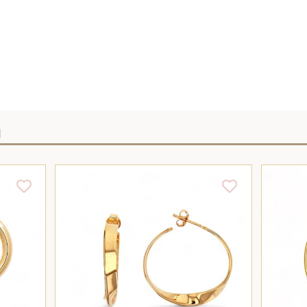
I
/
AJOUTER AU PANIER
/
DÉTAILS