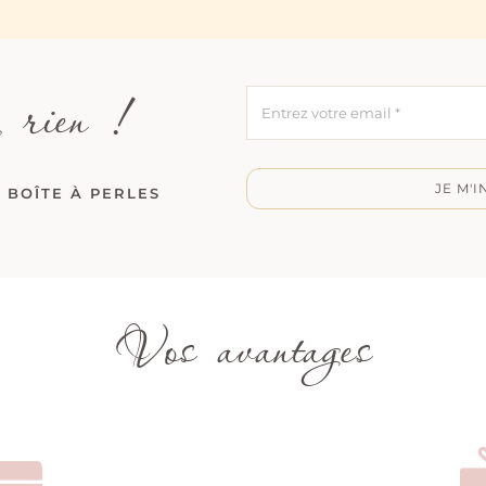
 rien !
JE M'I
 BOÎTE À PERLES
Vos avantages