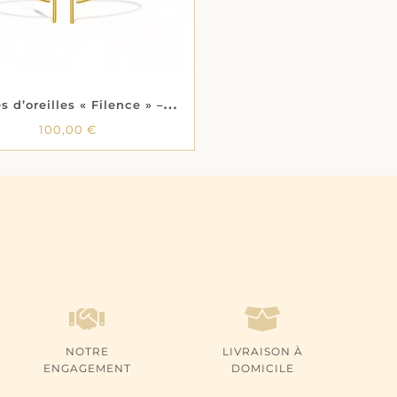
B
oucles d’oreilles « Filence » – Plaqué or
100,00
€
100,00
€
NOTRE
LIVRAISON À
ENGAGEMENT
DOMICILE