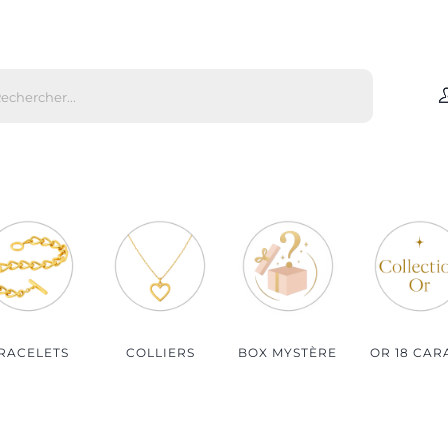
che
s
Par matière
Par genre
Bijoux Or
Bijoux Femme
Bijoux Argent
Bijoux Homme
Bijoux Plaqué Or
Bijoux Enfant
Bijoux Plaqué Or Rosé
RACELETS
COLLIERS
BOX MYSTÈRE
OR 18 CAR
Bijoux Acier