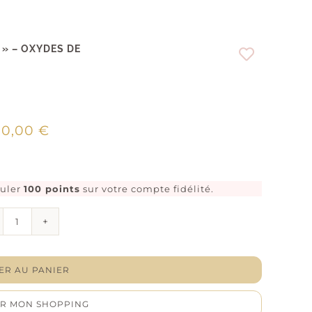
 » – OXYDES DE
00,00
€
muler
100 points
sur votre compte fidélité.
quantité
de
Boucles
d’oreilles
créoles
ER AU PANIER
"Céleste"
–
R MON SHOPPING
Oxydes