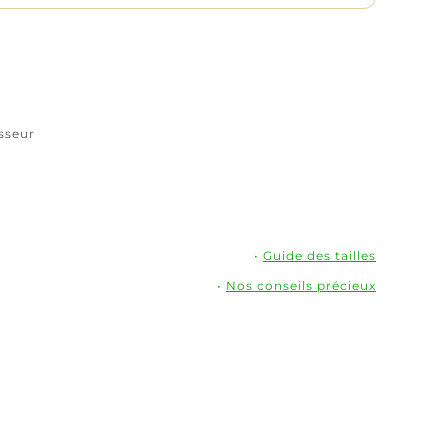
de
zirconium
vert
–
Plaqué
or
isseur
•
Guide des tailles
•
Nos conseils précieux