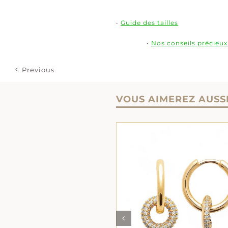
•
Guide des tailles
•
Nos conseils précieux
Previous
VOUS AIMEREZ AUSS
AJOUTER AU PANIER
AJOUTER AU PANIER
/
DÉTAILS
DÉTAILS