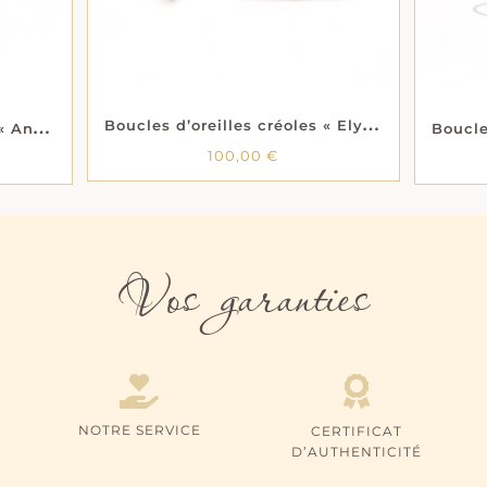
B
oucles d’oreilles créoles « Elys » – Plaqué or
B
oucles d’oreilles créoles « Annora » – Oxydes de zirconium – Plaqué or
100,00
€
Vos garanties
NOTRE SERVICE
CERTIFICAT
D’AUTHENTICITÉ