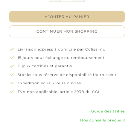
Boucles
d'oreilles
"Chrysolia"
AJOUTER AU PANIER
-
Laque
CONTINUER MON SHOPPING
violette
et
rose
Livraison express à domicile par Colissimo
-
15 jours pour échange ou remboursement
Plaqué
or
Bijoux certifiés et garantis
Stocks sous réserve de disponibilité fournisseur
Expédition sous 5 jours ouvrés
TVA non applicable, article 293B du CGI
•
Guide des tailles
•
Nos conseils précieux