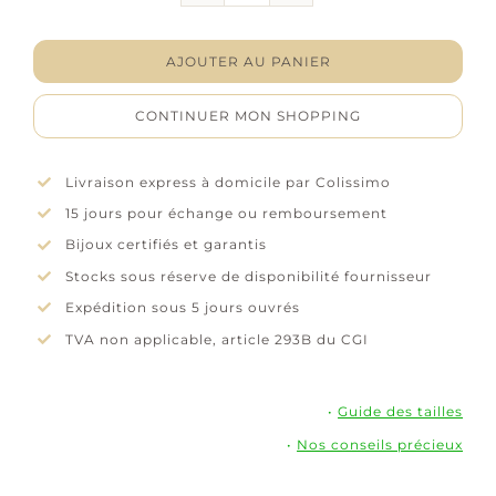
Chaîne
de
cheville
AJOUTER AU PANIER
"Orbellia"
-
CONTINUER MON SHOPPING
Argent
rhodié
Livraison express à domicile par Colissimo
15 jours pour échange ou remboursement
Bijoux certifiés et garantis
Stocks sous réserve de disponibilité fournisseur
Expédition sous 5 jours ouvrés
TVA non applicable, article 293B du CGI
•
Guide des tailles
•
Nos conseils précieux