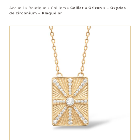
Accessoires
Accueil
»
Boutique
»
Colliers
»
Collier « Orizon » – Oxydes
de zirconium – Plaqué or
Tous les bijoux