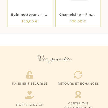
B
ain nettoyant – Fine Stones clean – Hagerty
C
hamoisine – Fine Stones Cloth – Hagerty
100,00
€
100,00
€
Vos garanties
PAIEMENT SÉCURISÉ
RETOURS ET ÉCHANGES
CERTIFICAT
NOTRE SERVICE
D’AUTHENTICITÉ