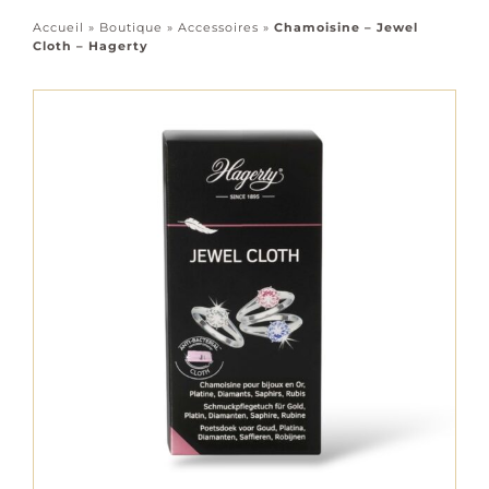
Accessoires
Accueil
»
Boutique
»
Accessoires
»
Chamoisine – Jewel
Cloth – Hagerty
Tous les bijoux