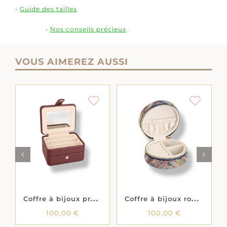
•
Guide des tailles
•
Nos conseils précieux
VOUS AIMEREZ AUSSI
AJOUTER AU
AJOUTER AU
LS
PANIER
/
DÉTAILS
PANIER
/
DÉTAILS
C
offre à bijoux prestige – Gainé synthétique – Aspect cuir bordeaux
C
offre à bijoux rond – Gainé synthétique – Multicolore
100,00
€
100,00
€