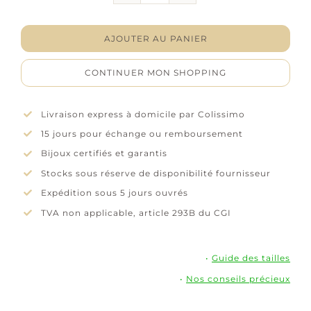
Coffre
à
bijoux
AJOUTER AU PANIER
rectangle
-
CONTINUER MON SHOPPING
Motif
tweed
-
Livraison express à domicile par Colissimo
Noir
15 jours pour échange ou remboursement
et
doré
Bijoux certifiés et garantis
Stocks sous réserve de disponibilité fournisseur
Expédition sous 5 jours ouvrés
TVA non applicable, article 293B du CGI
•
Guide des tailles
•
Nos conseils précieux