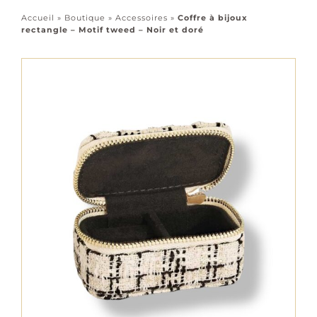
Accessoires
Accueil
»
Boutique
»
Accessoires
»
Coffre à bijoux
rectangle – Motif tweed – Noir et doré
Tous les bijoux