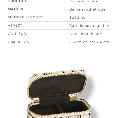
FONCTION
Coffre à bijoux
MATIÈRE
Gainé synthétique
MATIÈRE SECONDE
Suédine
ASPECT
Cuir de bovin grainé
COULEUR
Doré, noir, blanc
DIMENSION
8,5 cm x 5 cm x 4 cm