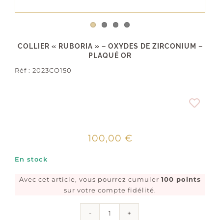
COLLIER « RUBORIA » – OXYDES DE ZIRCONIUM –
PLAQUÉ OR
Réf :
2023CO150
100,00
€
En stock
Avec cet article, vous pourrez cumuler
100 points
sur votre compte fidélité.
quantité
de