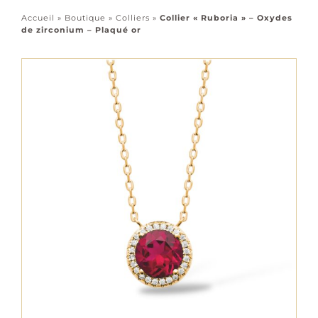
Accessoires
Accueil
»
Boutique
»
Colliers
»
Collier « Ruboria » – Oxydes
de zirconium – Plaqué or
Tous les bijoux