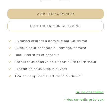
Collier
"Ruboria"
-
AJOUTER AU PANIER
Oxydes
de
CONTINUER MON SHOPPING
zirconium
-
Plaqué
Livraison express à domicile par Colissimo
or
15 jours pour échange ou remboursement
Bijoux certifiés et garantis
Stocks sous réserve de disponibilité fournisseur
Expédition sous 5 jours ouvrés
TVA non applicable, article 293B du CGI
•
Guide des tailles
•
Nos conseils précieux