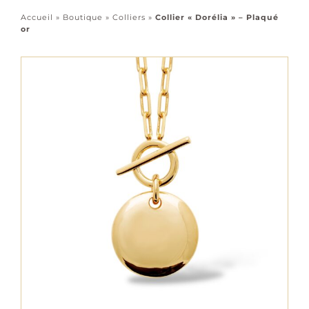
Accessoires
Accueil
»
Boutique
»
Colliers
»
Collier « Dorélia » – Plaqué
or
Tous les bijoux