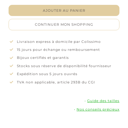
"Dorélia"
–
AJOUTER AU PANIER
Plaqué
or
CONTINUER MON SHOPPING
Livraison express à domicile par Colissimo
15 jours pour échange ou remboursement
Bijoux certifiés et garantis
Stocks sous réserve de disponibilité fournisseur
Expédition sous 5 jours ouvrés
TVA non applicable, article 293B du CGI
•
Guide des tailles
•
Nos conseils précieux