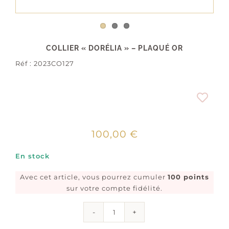
COLLIER « DORÉLIA » – PLAQUÉ OR
Réf :
2023CO127
100,00
€
En stock
Avec cet article, vous pourrez cumuler
100 points
sur votre compte fidélité.
quantité
de
Collier