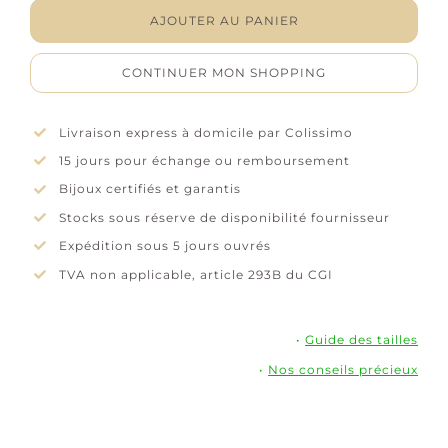
-
AJOUTER AU PANIER
Oxydes
de
CONTINUER MON SHOPPING
zirconium
-
Plaqué
Livraison express à domicile par Colissimo
or
15 jours pour échange ou remboursement
Bijoux certifiés et garantis
Stocks sous réserve de disponibilité fournisseur
Expédition sous 5 jours ouvrés
TVA non applicable, article 293B du CGI
•
Guide des tailles
•
Nos conseils précieux