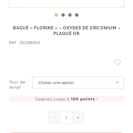
BAGUE « FLORINE » – OXYDES DE ZIRCONIUM –
PLAQUÉ OR
Réf :
2023BA10
Tour de

doigt
Gagnez jusqu'à
100 points
!
quantité
de
Bague
"Florine"