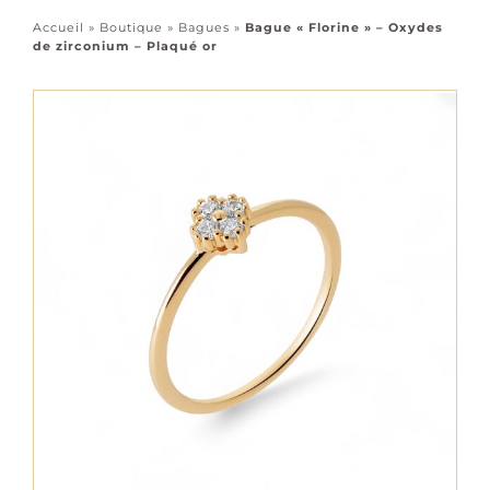
Accessoires
Accueil
»
Boutique
»
Bagues
»
Bague « Florine » – Oxydes
de zirconium – Plaqué or
Tous les bijoux