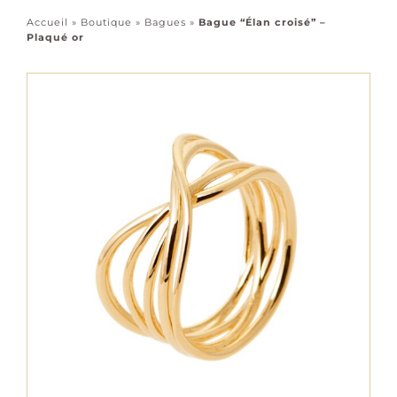
Accessoires
Accueil
»
Boutique
»
Bagues
»
Bague “Élan croisé” –
Plaqué or
Tous les bijoux