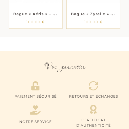
LES
LES
OPTIONS
OPTIONS
B
ague « Aéris » – Plaqué or
B
ague « Zyrelle » – Oxydes de zirconium – Plaqué or
PEUVENT
PEUVENT
ÊTRE
ÊTRE
CHOISIES
CHOISIES
100,00
€
100,00
€
SUR
SUR
LA
LA
PAGE
PAGE
DU
DU
PRODUIT
PRODUIT
Vos garanties
PAIEMENT SÉCURISÉ
RETOURS ET ÉCHANGES
CERTIFICAT
NOTRE SERVICE
D’AUTHENTICITÉ