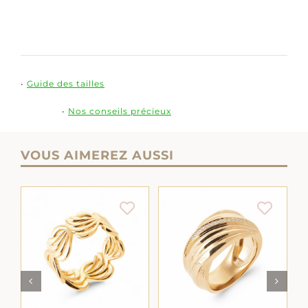
•
Guide des tailles
•
Nos conseils précieux
VOUS AIMEREZ AUSSI
NS
CHOIX DES OPTIONS
CHOIX DES OPTIONS
CE
CE
/
DÉTAILS
/
DÉTAILS
PRODUIT
PRODUIT
A
A
PLUSIEURS
PLUSIEURS
VARIATIONS.
VARIATIONS.