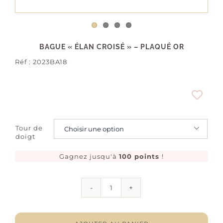
BAGUE « ÉLAN CROISÉ » – PLAQUÉ OR
Réf :
2023BA18
Tour de

doigt
Gagnez jusqu'à
100 points
!
quantité
de
Bague
"Élan
croisé"