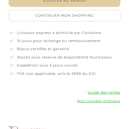
AJOUTER AU PANIER
-
Plaqué
CONTINUER MON SHOPPING
or
Livraison express à domicile par Colissimo
15 jours pour échange ou remboursement
Bijoux certifiés et garantis
Stocks sous réserve de disponibilité fournisseur
Expédition sous 5 jours ouvrés
TVA non applicable, article 293B du CGI
•
Guide des tailles
•
Nos conseils précieux