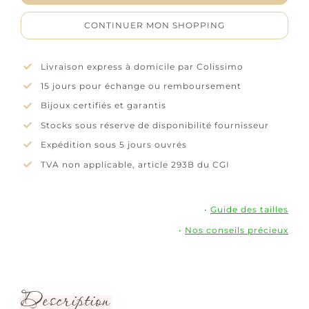
Plaqué
or
CONTINUER MON SHOPPING
Livraison express à domicile par Colissimo
15 jours pour échange ou remboursement
Bijoux certifiés et garantis
Stocks sous réserve de disponibilité fournisseur
Expédition sous 5 jours ouvrés
TVA non applicable, article 293B du CGI
•
Guide des tailles
•
Nos conseils précieux
Description