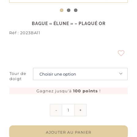
BAGUE « ÉLUNE » – PLAQUÉ OR
Réf :
2023BA11
Tour de

doigt
Gagnez jusqu'à
100 points
!
quantité
de
Bague
"Élune"
-
AJOUTER AU PANIER