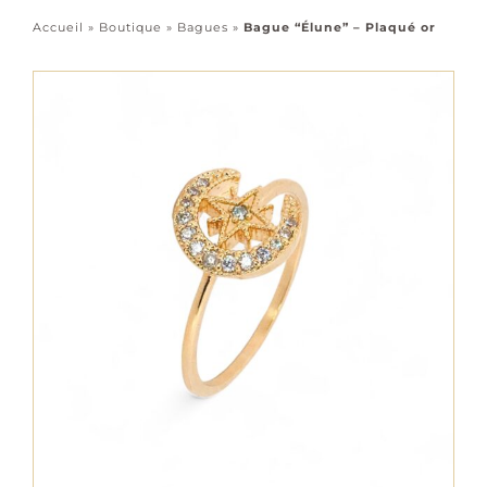
Accessoires
Accueil
»
Boutique
»
Bagues
»
Bague “Élune” – Plaqué or
Tous les bijoux