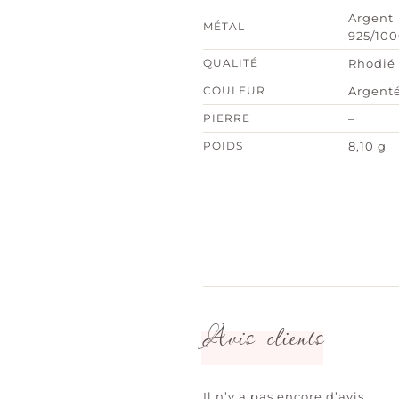
Argent
MÉTAL
925/10
QUALITÉ
Rhodié
COULEUR
Argent
PIERRE
–
POIDS
8,10 g
Avis clients
Il n’y a pas encore d’avis.