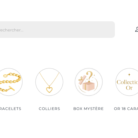
che
s
Par matière
Par genre
Bijoux Or
Bijoux Femme
Bijoux Argent
Bijoux Homme
Bijoux Plaqué Or
Bijoux Enfant
Bijoux Plaqué Or Rosé
RACELETS
COLLIERS
BOX MYSTÈRE
OR 18 CAR
Bijoux Acier