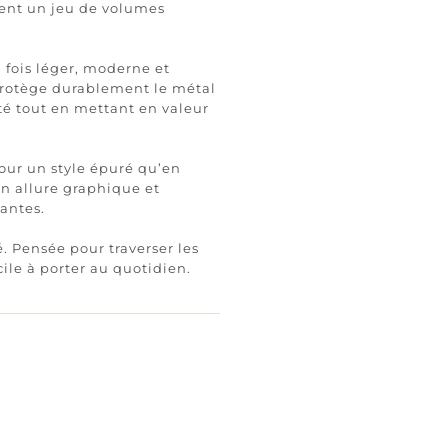
réent un jeu de volumes
a fois léger, moderne et
 protège durablement le métal
té tout en mettant en valeur
 pour un style épuré qu’en
n allure graphique et
antes.
é. Pensée pour traverser les
cile à porter au quotidien.