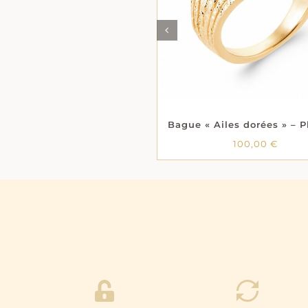
PRODUIT
DÉTAILS
DÉTAILS
A
PLUSIEURS
VARIATIONS.
LES
OPTIONS
PEUVENT
ÊTRE
CHOISIES
SUR
LA
PAGE
DU
100,00
€
PRODUIT