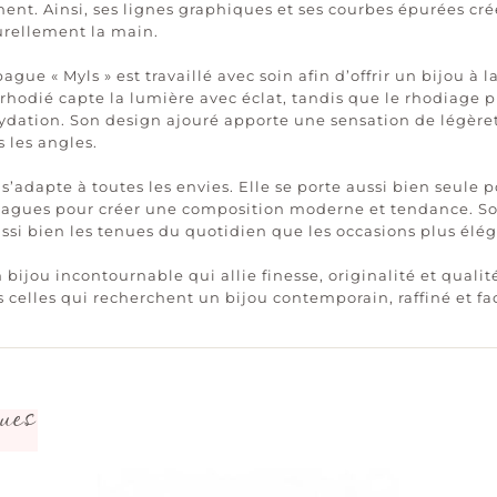
nement. Ainsi, ses lignes graphiques et ses courbes épurées c
rellement la main.
ague « Myls » est travaillé avec soin afin d’offrir un bijou à l
t rhodié capte la lumière avec éclat, tandis que le rhodiage
xydation. Son design ajouré apporte une sensation de légère
s les angles.
» s’adapte à toutes les envies. Elle se porte aussi bien seule
bagues pour créer une composition moderne et tendance. So
i bien les tenues du quotidien que les occasions plus élég
n bijou incontournable qui allie finesse, originalité et qualit
s celles qui recherchent un bijou contemporain, raffiné et fa
ues