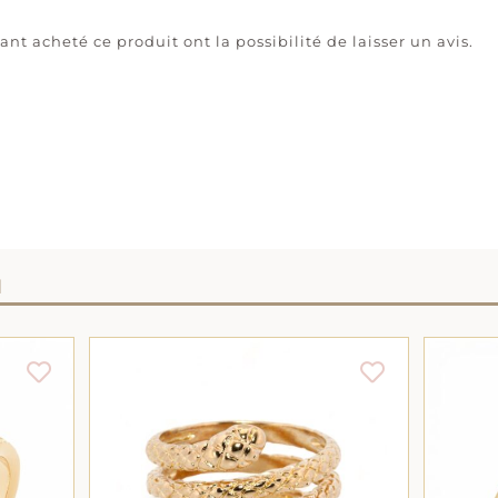
ant acheté ce produit ont la possibilité de laisser un avis.
I
CE
CE
/
CHOIX DES OPTIONS
/