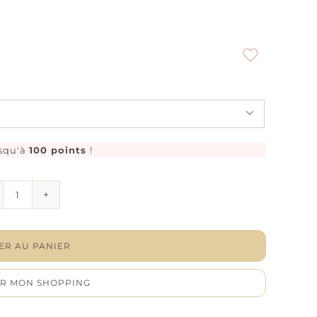

squ'à
100 points
!
quantité
de
Bague
"Myls"
-
ER AU PANIER
Argent
rhodié
R MON SHOPPING