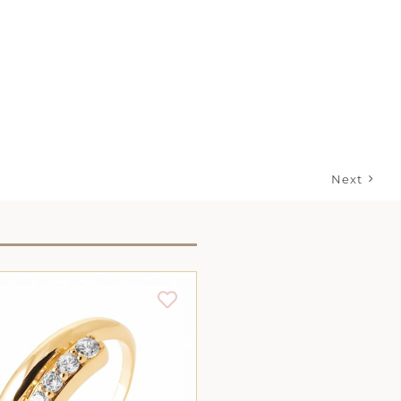
Next
Produit indisponible
CHOIX DES OPTION