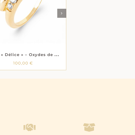
DÉTAILS
DÉTAILS
B
ague « Délice » – Oxydes de zirconium – Plaqué or
100,00
€
100,00
€