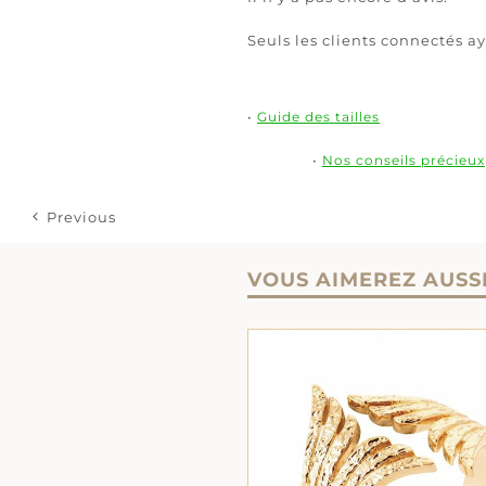
Seuls les clients connectés ay
•
Guide des tailles
•
Nos conseils précieux
Previous
VOUS AIMEREZ AUSS
CE
CHOIX DES OPTIONS
/
CHOIX DES OPTIONS