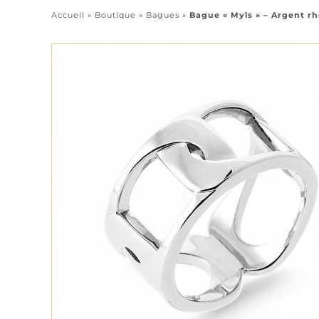
Accueil
»
Boutique
»
Bagues
»
Bague « Myls » – Argent rh
Pendentifs
Chaînes
Tous les bijoux