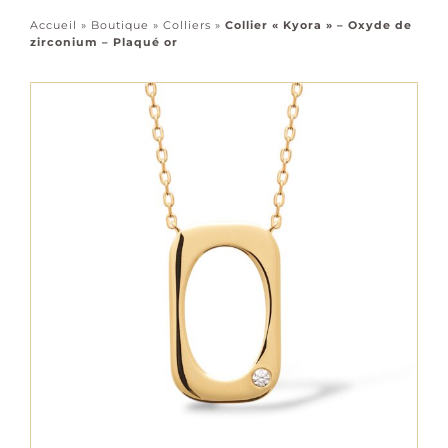
Accessoires
Accueil
»
Boutique
»
Colliers
»
Collier « Kyora » – Oxyde de
zirconium – Plaqué or
Tous les bijoux