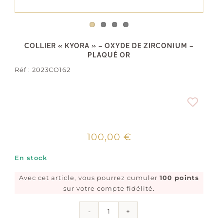
COLLIER « KYORA » – OXYDE DE ZIRCONIUM –
PLAQUÉ OR
Réf :
2023CO162
100,00
€
En stock
Avec cet article, vous pourrez cumuler
100 points
sur votre compte fidélité.
quantité
de