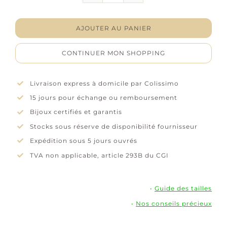
Collier
"Kyora"
-
AJOUTER AU PANIER
Oxyde
de
CONTINUER MON SHOPPING
zirconium
-
Plaqué
Livraison express à domicile par Colissimo
or
15 jours pour échange ou remboursement
Bijoux certifiés et garantis
Stocks sous réserve de disponibilité fournisseur
Expédition sous 5 jours ouvrés
TVA non applicable, article 293B du CGI
•
Guide des tailles
•
Nos conseils précieux