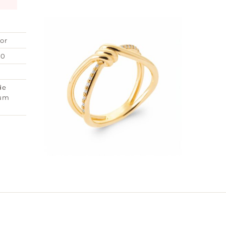
or
00
de
ium