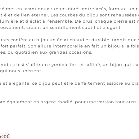
finé met en avant deux rubans dorés entrelacés, formant un
ié et de lien éternel. Les courbes du bijou sont rehaussées
lumière et d’éclat à l’ensemble. De plus, chaque pierre est
ouvement, créant un scintillement subtil et élégant.
carats confère au bijou un éclat chaud et durable, tandis que
rt parfait. Son allure intemporelle en fait un bijou à la foi
ues, du quotidien aux grandes occasions.
ud », c’est s’offrir un symbole fort et raffiné, un bijou qui t
 qui nous unissent.
et élégante, ce bijou peut être parfaitement associé au br
iste également en argent rhodié, pour une version tout auss
ues