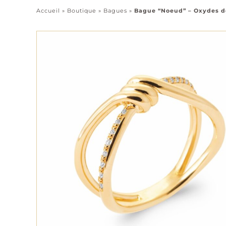
Accueil
»
Boutique
»
Bagues
»
Bague “Noeud” – Oxydes de
Pendentifs
Chaînes
Tous les bijoux