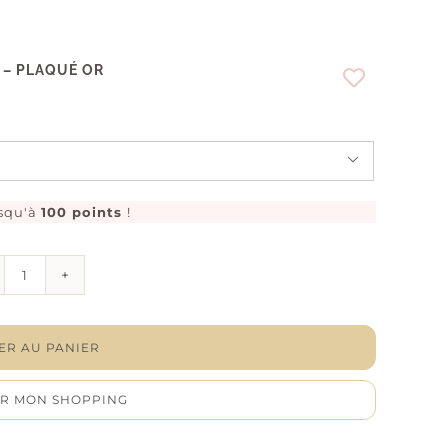
 – PLAQUÉ OR

squ'à
100 points
!
quantité
de
Bague
“Noeud”
–
ER AU PANIER
Oxydes
de
R MON SHOPPING
zirconium
–
Plaqué