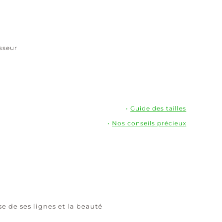
or
isseur
•
Guide des tailles
•
Nos conseils précieux
e de ses lignes et la beauté