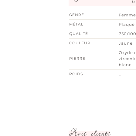
GENRE
Femme
MÉTAL
Plaqué 
QUALITÉ
750/10
COULEUR
Jaune
Oxyde 
PIERRE
zircon
blanc
POIDS
_
Avis clients