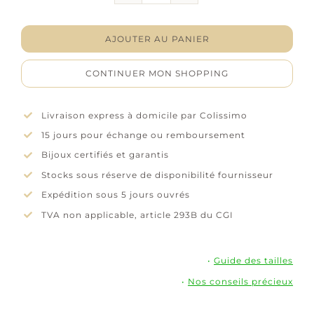
Bracelet
"Serment"
–
AJOUTER AU PANIER
Oxyde
de
CONTINUER MON SHOPPING
zirconium
–
Plaqué
Livraison express à domicile par Colissimo
or
15 jours pour échange ou remboursement
Bijoux certifiés et garantis
Stocks sous réserve de disponibilité fournisseur
Expédition sous 5 jours ouvrés
TVA non applicable, article 293B du CGI
•
Guide des tailles
•
Nos conseils précieux