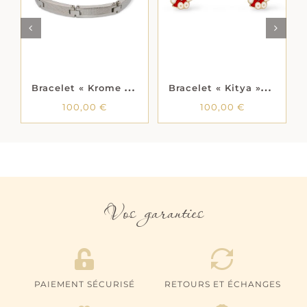
LS
PANIER
/
DÉTAILS
PANIER
/
DÉTAILS
B
racelet « Krome » – Acier
B
racelet « Kitya » – Émail rouge et blanc – Or jaune 750/1000 – 18 carats
100,00
€
100,00
€
Vos garanties
PAIEMENT SÉCURISÉ
RETOURS ET ÉCHANGES