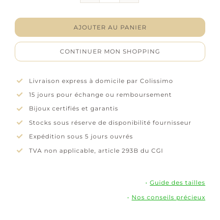
Bracelet
jonc
"Mystique"
AJOUTER AU PANIER
–
Agate
CONTINUER MON SHOPPING
noire
–
Plaqué
Livraison express à domicile par Colissimo
or
15 jours pour échange ou remboursement
Bijoux certifiés et garantis
Stocks sous réserve de disponibilité fournisseur
Expédition sous 5 jours ouvrés
TVA non applicable, article 293B du CGI
•
Guide des tailles
•
Nos conseils précieux