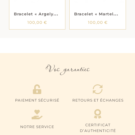
B
racelet « Martelys » – Plaqué or
B
racelet « Argelys » – Argent rhodié
100,00
€
100,00
€
Vos garanties
PAIEMENT SÉCURISÉ
RETOURS ET ÉCHANGES
CERTIFICAT
NOTRE SERVICE
D’AUTHENTICITÉ