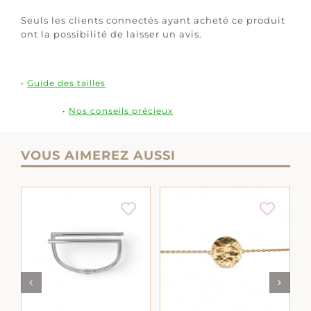
Seuls les clients connectés ayant acheté ce produit
ont la possibilité de laisser un avis.
•
Guide des tailles
•
Nos conseils précieux
VOUS AIMEREZ AUSSI
AJOUTER AU
AJOUTER AU
PANIER
/
DÉTAILS
LS
PANIER
/
DÉTAILS