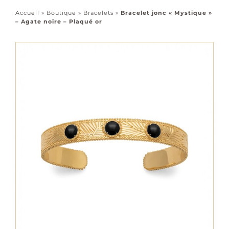
Accessoires
Accueil
»
Boutique
»
Bracelets
»
Bracelet jonc « Mystique »
– Agate noire – Plaqué or
Tous les bijoux