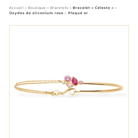
Accessoires
Accueil
»
Boutique
»
Bracelets
»
Bracelet « Céleste » –
Oxydes de zirconium rose – Plaqué or
Tous les bijoux