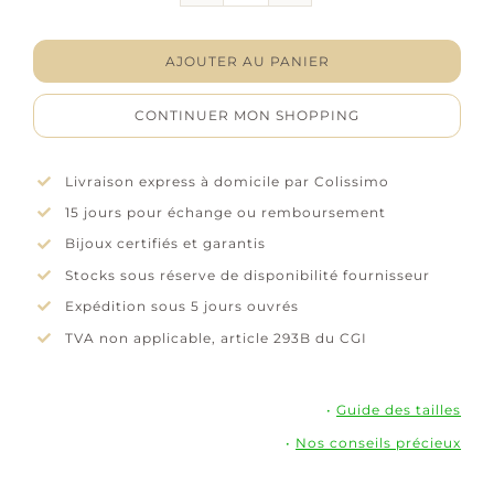
Bracelet
"Céleste"
–
AJOUTER AU PANIER
Oxydes
de
CONTINUER MON SHOPPING
zirconium
rose
–
Livraison express à domicile par Colissimo
Plaqué
15 jours pour échange ou remboursement
or
Bijoux certifiés et garantis
Stocks sous réserve de disponibilité fournisseur
Expédition sous 5 jours ouvrés
TVA non applicable, article 293B du CGI
•
Guide des tailles
•
Nos conseils précieux