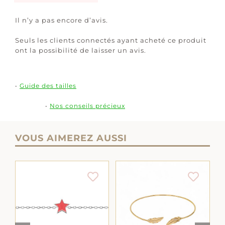
Il n’y a pas encore d’avis.
Seuls les clients connectés ayant acheté ce produit
ont la possibilité de laisser un avis.
•
Guide des tailles
•
Nos conseils précieux
VOUS AIMEREZ AUSSI
AJOUTER AU
AJOUTER AU
LS
PANIER
/
DÉTAILS
PANIER
/
DÉTAILS