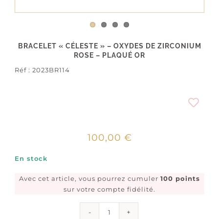
BRACELET « CÉLESTE » – OXYDES DE ZIRCONIUM
ROSE – PLAQUÉ OR
Réf :
2023BR114
100,00
€
En stock
Avec cet article, vous pourrez cumuler
100 points
sur votre compte fidélité.
quantité
de