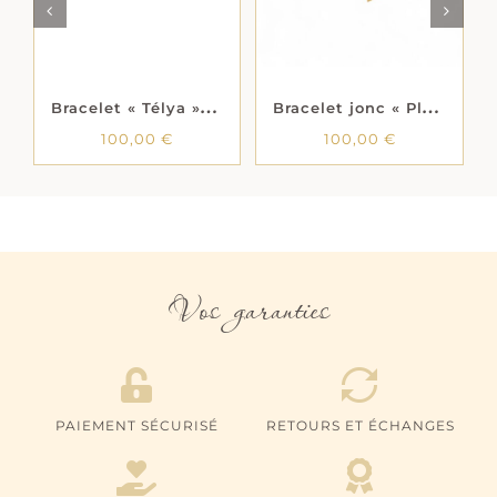
B
racelet « Télya » – Laque rose – Argent rhodié
B
racelet jonc « Plumys » – Oxydes de zirconium – Plaqué or
100,00
€
100,00
€
Vos garanties
PAIEMENT SÉCURISÉ
RETOURS ET ÉCHANGES