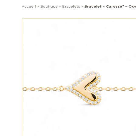
Accueil
»
Boutique
»
Bracelets
»
Bracelet « Caresse” – Ox
Pendentifs
Chaînes
Tous les bijoux