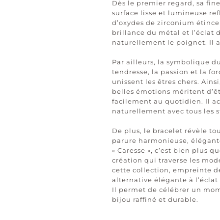
Dès le premier regard, sa fin
surface lisse et lumineuse ref
d’oxydes de zirconium étincel
brillance du métal et l’éclat 
naturellement le poignet. Il
Par ailleurs, la symbolique d
tendresse, la passion et la fo
unissent les êtres chers. Ains
belles émotions méritent d’êtr
facilement au quotidien. Il 
naturellement avec tous les st
De plus, le bracelet révèle t
parure harmonieuse, élégante 
« Caresse », c’est bien plus q
création qui traverse les mod
cette collection, empreinte d
alternative élégante à l’éclat
Il permet de célébrer un mom
bijou raffiné et durable.