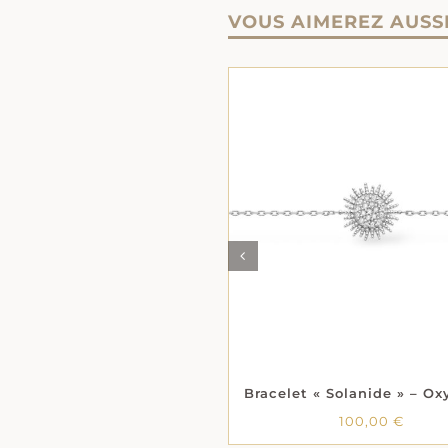
VOUS AIMEREZ AUSS
AJOUTER AU PANIER
/
AJOUTER AU PANIER
DÉTAILS
DÉTAILS
100,00
€