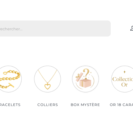
che
s
Par matière
Par genre
Bijoux Or
Bijoux Femme
Bijoux Argent
Bijoux Homme
Bijoux Plaqué Or
Bijoux Enfant
Bijoux Plaqué Or Rosé
RACELETS
COLLIERS
BOX MYSTÈRE
OR 18 CAR
Bijoux Acier