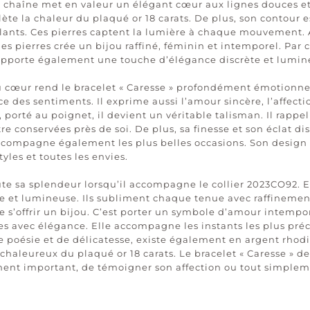
e chaîne met en valeur un élégant cœur aux lignes douces et 
lète la chaleur du plaqué or 18 carats. De plus, son contour 
ants. Ces pierres captent la lumière à chaque mouvement. Ai
des pierres crée un bijou raffiné, féminin et intemporel. Par
 apporte également une touche d’élégance discrète et lumin
u cœur rend le bracelet « Caresse » profondément émotionnel. 
rce des sentiments. Il exprime aussi l’amour sincère, l’affecti
i, porté au poignet, il devient un véritable talisman. Il rappe
e conservées près de soi. De plus, sa finesse et son éclat di
accompagne également les plus belles occasions. Son design
yles et toutes les envies.
oute sa splendeur lorsqu’il accompagne le collier 2023CO92.
et lumineuse. Ils subliment chaque tenue avec raffinement. 
ue s’offrir un bijou. C’est porter un symbole d’amour intempor
es avec élégance. Elle accompagne les instants les plus préci
e poésie et de délicatesse, existe également en argent rhodié
 chaleureux du plaqué or 18 carats. Le bracelet « Caresse » d
ent important, de témoigner son affection ou tout simplemen