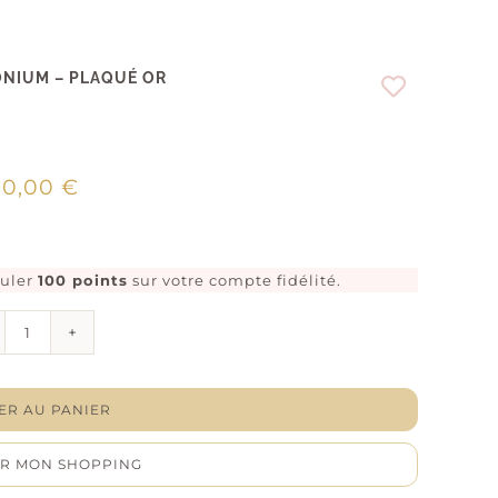
ONIUM – PLAQUÉ OR
00,00
€
muler
100 points
sur votre compte fidélité.
quantité
de
Bracelet
"Caresse”
–
ER AU PANIER
Oxydes
de
R MON SHOPPING
zirconium
–