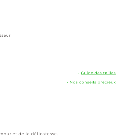
Plaqué
or
isseur
•
Guide des tailles
•
Nos conseils précieux
amour et de la délicatesse.