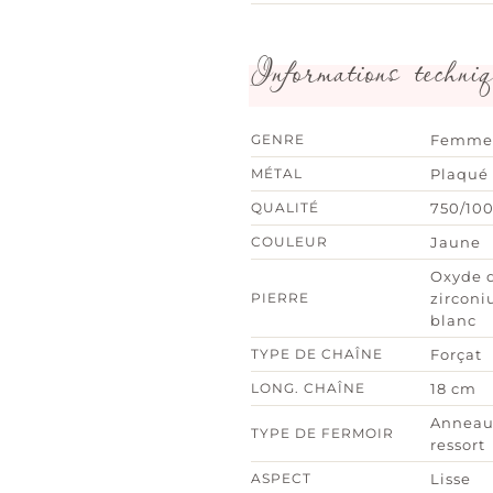
Informations techniq
GENRE
Femme
MÉTAL
Plaqué 
QUALITÉ
750/10
COULEUR
Jaune
Oxyde 
PIERRE
zircon
blanc
TYPE DE CHAÎNE
Forçat
LONG. CHAÎNE
18 cm
Anneau
TYPE DE FERMOIR
ressort
ASPECT
Lisse