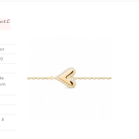
ues
or
00
de
ium
 à